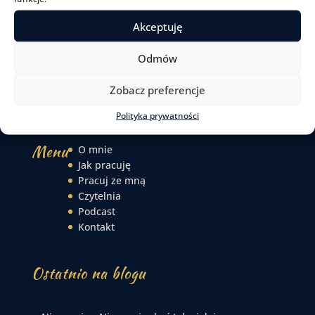
Komu ufasz, komu wierzysz, kogo
naśladujesz? – 4 kroki do uwolnienia się od
Akceptuję
cudzych przekonań
Odmów
Jaka jest różnica między terapią i
psychoterapią?
Zobacz preferencje
Życie nie jest ani sprawiedliwe, ani łagodne
Polityka prywatności
Menu
O mnie
Jak pracuję
Pracuj ze mną
Czytelnia
Podcast
Kontakt
Ostatnio na blogu