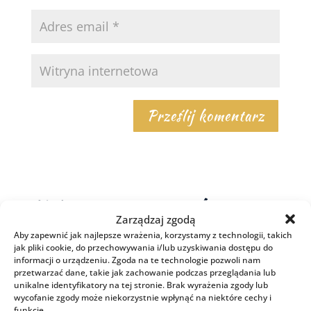
Najnowsze w czytelni
Zarządzaj zgodą
Aby zapewnić jak najlepsze wrażenia, korzystamy z technologii, takich
jak pliki cookie, do przechowywania i/lub uzyskiwania dostępu do
Nie musisz. Nie musisz być taka jak inne.
informacji o urządzeniu. Zgoda na te technologie pozwoli nam
przetwarzać dane, takie jak zachowanie podczas przeglądania lub
Na czym polega Terapia Skoncentrowana
unikalne identyfikatory na tej stronie. Brak wyrażenia zgody lub
na Rozwiązaniach?
wycofanie zgody może niekorzystnie wpłynąć na niektóre cechy i
funkcje.