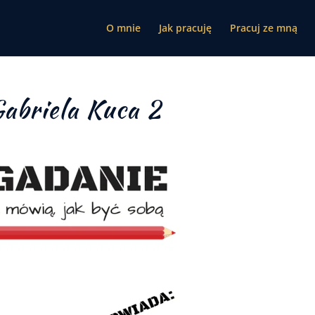
O mnie
Jak pracuję
Pracuj ze mną
abriela Kuca 2