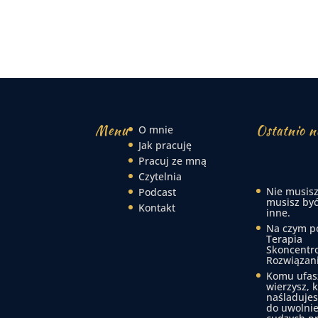
Menu
Ostatnio n
O mnie
Jak pracuję
Pracuj ze mną
Czytelnia
Nie musisz
Podcast
musisz być
Kontakt
inne.
Na czym p
Terapia
Skoncentr
Rozwiązan
Komu ufas
wierzysz, 
naśladujes
do uwolnie