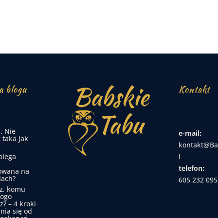
a blogu
Kontakt
. Nie
e-mail:
 taka jak
kontakt@Ba
olega
l
telefon:
owana na
iach?
605 232 095
z, komu
kogo
z? – 4 kroki
nia się od