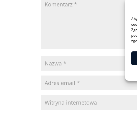
Aby
coo
Zgo
pod
zgo