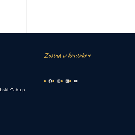
Zostań w kontakcie
Facebook
Instagram
LinkedIn
YouTube
bskieTabu.p