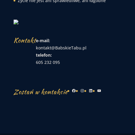
Życie nie jest ani sprawiedliwe, ani łagodne
Kontakt
e-mail:
kontakt@BabskieTabu.pl
telefon:
605 232 095
Zostań w kontakcie
Facebook
Instagram
LinkedIn
YouTube