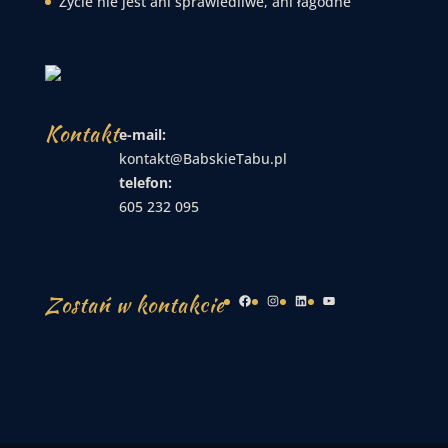
Życie nie jest ani sprawiedliwe, ani łagodne
Kontakt
e-mail:
kontakt@BabskieTabu.pl
telefon:
605 232 095
Zostań w kontakcie
Facebook
Instagram
LinkedIn
YouTube