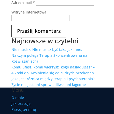
Adres email
*
Witryna internetowa
Najnowsze w czytelni
Nie musisz. Nie musisz być taka jak inne.
Na czym polega Terapia Skoncentrowana na
Rozwiązaniach?
Komu ufasz, komu wierzysz, kogo naśladujesz? –
4 kroki do uwolnienia się od cudzych przekonań
Jaka jest różnica między terapią i psychoterapią?
Życie nie jest ani sprawiedliwe, ani łagodne
Menu
O mnie
Jak pracuję
Pracuj ze mną