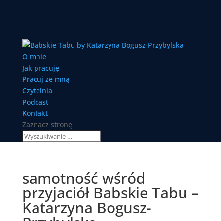
O mnie
Jak pracuję
Pracuj ze mną
Czytelnia
Podcast
Kontakt
Zaznacz stronę
samotność wśród
przyjaciół Babskie Tabu –
Katarzyna Bogusz-