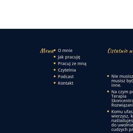
Menu
Ostatnio n
O mnie
Jak pracuję
Pracuj ze mną
Czytelnia
Nie musisz
Podcast
musisz być
Kontakt
inne.
Na czym p
Terapia
Skoncentr
Rozwiązan
Komu ufas
wierzysz, 
naśladujes
do uwolnie
cudzych p