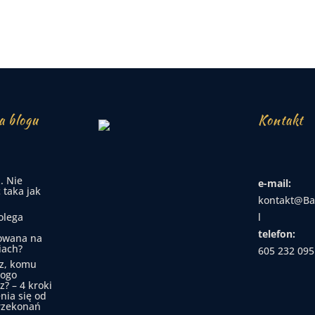
a blogu
Kontakt
. Nie
e-mail:
 taka jak
kontakt@Ba
olega
l
telefon:
owana na
iach?
605 232 095
z, komu
kogo
z? – 4 kroki
nia się od
rzekonań