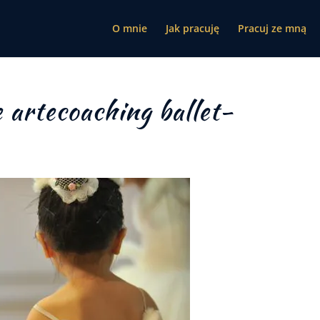
O mnie
Jak pracuję
Pracuj ze mną
 artecoaching ballet-