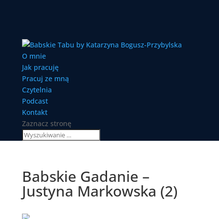
O mnie
Jak pracuję
Pracuj ze mną
Czytelnia
Podcast
Kontakt
Zaznacz stronę
Babskie Gadanie –
Justyna Markowska (2)