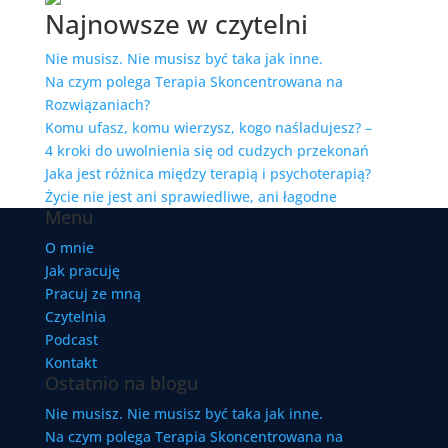
Najnowsze w czytelni
Nie musisz. Nie musisz być taka jak inne.
Na czym polega Terapia Skoncentrowana na
Rozwiązaniach?
Komu ufasz, komu wierzysz, kogo naśladujesz? –
4 kroki do uwolnienia się od cudzych przekonań
Jaka jest różnica między terapią i psychoterapią?
Życie nie jest ani sprawiedliwe, ani łagodne
Menu
O mnie
Jak pracuję
Pracuj ze mną
Czytelnia
Podcast
Kontakt
Ostatnio na blogu
Nie musisz. Nie musisz być taka jak inne.
Na czym polega Terapia Skoncentrowana na