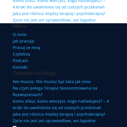
Komu ufasz, komu wierzysz, kogo naśladujesz? –
4 kroki do uwolnienia się od cudzych przekonań
Jaka jest różnica między terapią i psychoterapią?
Życie nie jest ani sprawiedliwe, ani łagodne
Menu
O mnie
Jak pracuję
Pracuj ze mną
Czytelnia
Podcast
Kontakt
Ostatnio na blogu
Nie musisz. Nie musisz być taka jak inne.
Na czym polega Terapia Skoncentrowana na
Rozwiązaniach?
Komu ufasz, komu wierzysz, kogo naśladujesz? – 4
kroki do uwolnienia się od cudzych przekonań
Jaka jest różnica między terapią i psychoterapią?
Życie nie jest ani sprawiedliwe, ani łagodne