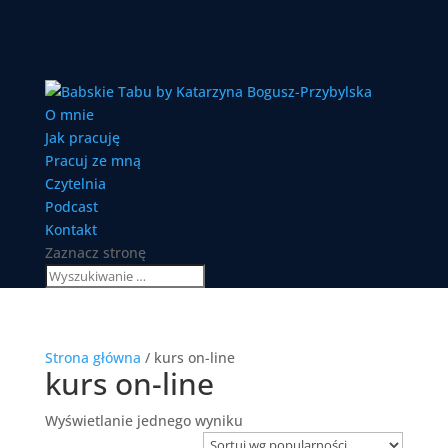
O mnie
Jak pracuję
Pracuj ze mną
Czytelnia
Podcast
Kontakt
Zaznacz stronę
Strona główna
/ kurs on-line
kurs on-line
Wyświetlanie jednego wyniku