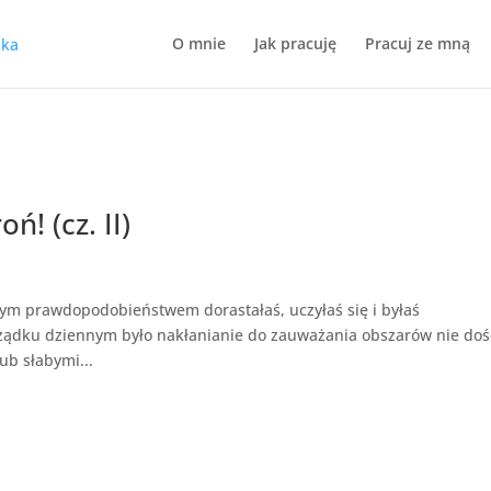
O mnie
Jak pracuję
Pracuj ze mną
! (cz. II)
żym prawdopodobieństwem dorastałaś, uczyłaś się i byłaś
ądku dziennym było nakłanianie do zauważania obszarów nie doś
ub słabymi...