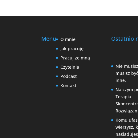
Menu
Ostatnio 
O mnie
Jak pracuję
Pracuj ze mną
Nie musisz
Czytelnia
musisz być
Podcast
inne.
Kontakt
Na czym p
Terapia
Skoncentr
Rozwiązan
Komu ufas
wierzysz, 
naśladujes