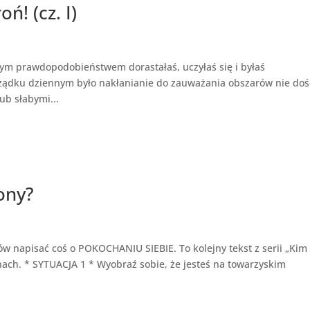
ń! (cz. I)
żym prawdopodobieństwem dorastałaś, uczyłaś się i byłaś
ądku dziennym było nakłanianie do zauważania obszarów nie doś
ub słabymi...
ony?
ów napisać coś o POKOCHANIU SIEBIE. To kolejny tekst z serii „Kim
nach. * SYTUACJA 1 * Wyobraź sobie, że jesteś na towarzyskim