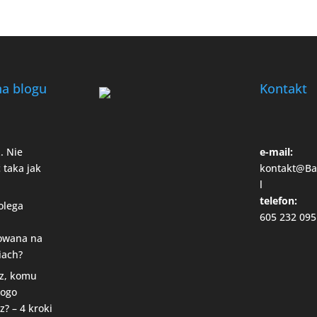
na blogu
Kontakt
. Nie
e-mail:
 taka jak
kontakt@Ba
l
telefon:
olega
605 232 095
owana na
iach?
z, komu
kogo
z? – 4 kroki