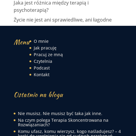
Jaka jest różnica między terapią i
psychoterapią?
Życie nie jest ani sprawiedliwe, ani łagodne
Menu
O mnie
Jak pracuję
Pracuj ze mną
Czytelnia
Podcast
Kontakt
Ostatnio na blogu
Nie musisz. Nie musisz być taka jak inne.
Na czym polega Terapia Skoncentrowana na
Rozwiązaniach?
Komu ufasz, komu wierzysz, kogo naśladujesz? – 4
kroki do uwolnienia się od cudzych przekonań