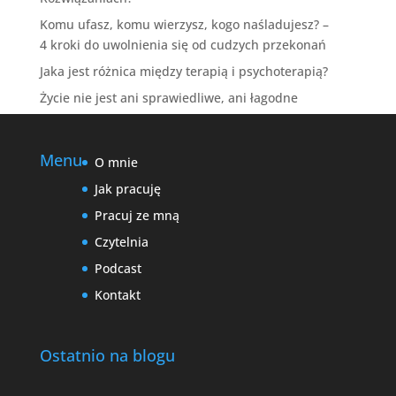
Komu ufasz, komu wierzysz, kogo naśladujesz? –
4 kroki do uwolnienia się od cudzych przekonań
Jaka jest różnica między terapią i psychoterapią?
Życie nie jest ani sprawiedliwe, ani łagodne
Menu
O mnie
Jak pracuję
Pracuj ze mną
Czytelnia
Podcast
Kontakt
Ostatnio na blogu