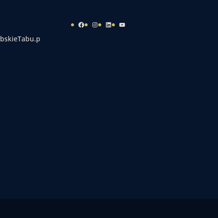
Facebook
Instagram
LinkedIn
YouTube
bskieTabu.p