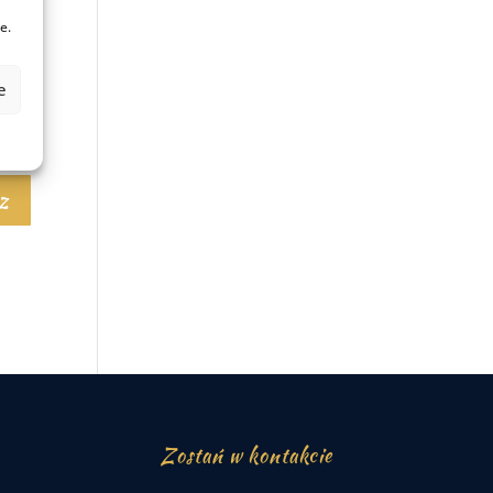
e.
e
Zostań w kontakcie