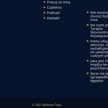
Pracuj ze mną
Czytelnia
Nie musisz
Podcast
musisz być
Kontakt
inne.
Na czym p
Terapia
Skoncentr
Rozwiązan
Komu ufas
wierzysz, 
naśladujes
do uwolnie
cudzych p
Jaka jest r
między ter
psychotera
Życie nie j
sprawiedli
łagodne
© 2021 Babskie Tabu