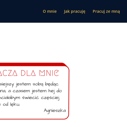
O mnie
Jak pracuję
Pracuj ze mną