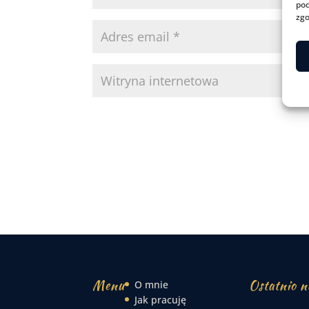
pod
zgo
Menu
Ostatnio n
O mnie
Jak pracuję