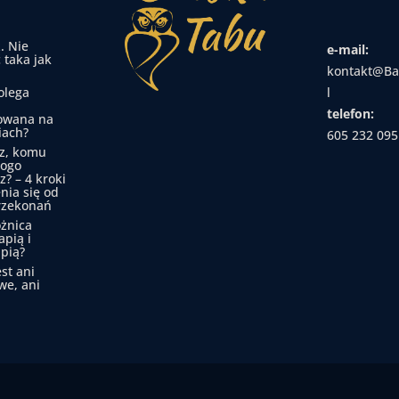
. Nie
e-mail:
 taka jak
kontakt@Ba
olega
l
telefon:
owana na
iach?
605 232 095
z, komu
kogo
z? – 4 kroki
nia się od
rzekonań
óżnica
apią i
pią?
est ani
we, ani