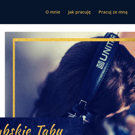
O mnie
Jak pracuję
Pracuj ze mną
bskie Tabu