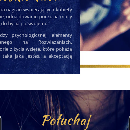
ria nagrań wspierających kobiety
bie, odnajdowaniu poczucia mocy
y do bycia po swojemu.
edzy psychologicznej, elementy
wanego na Rozwiązaniach,
orie z życia wzięte, które pokażą
a taka jaka jesteś, a akceptację
Połuchaj