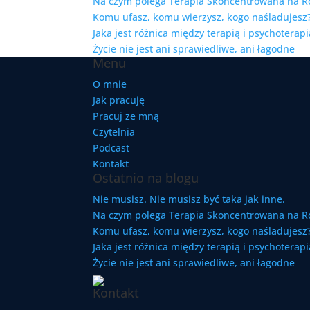
Na czym polega Terapia Skoncentrowana na R
Komu ufasz, komu wierzysz, kogo naśladujesz?
Jaka jest różnica między terapią i psychoterapi
Życie nie jest ani sprawiedliwe, ani łagodne
Menu
O mnie
Jak pracuję
Pracuj ze mną
Czytelnia
Podcast
Kontakt
Ostatnio na blogu
Nie musisz. Nie musisz być taka jak inne.
Na czym polega Terapia Skoncentrowana na R
Komu ufasz, komu wierzysz, kogo naśladujesz?
Jaka jest różnica między terapią i psychoterapi
Życie nie jest ani sprawiedliwe, ani łagodne
Kontakt