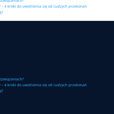
ozwiązaniach?
 – 4 kroki do uwolnienia się od cudzych przekonań
ą?
ozwiązaniach?
 – 4 kroki do uwolnienia się od cudzych przekonań
ą?