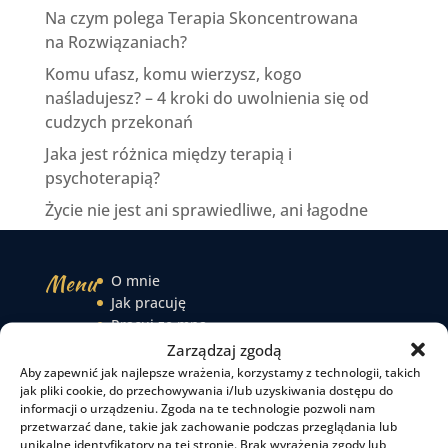
Na czym polega Terapia Skoncentrowana
na Rozwiązaniach?
Komu ufasz, komu wierzysz, kogo
naśladujesz? – 4 kroki do uwolnienia się od
cudzych przekonań
Jaka jest różnica między terapią i
psychoterapią?
Życie nie jest ani sprawiedliwe, ani łagodne
Menu
O mnie
Jak pracuję
Pracuj ze mną
Czytelnia
Zarządzaj zgodą
Podcast
Aby zapewnić jak najlepsze wrażenia, korzystamy z technologii, takich
Kontakt
jak pliki cookie, do przechowywania i/lub uzyskiwania dostępu do
informacji o urządzeniu. Zgoda na te technologie pozwoli nam
przetwarzać dane, takie jak zachowanie podczas przeglądania lub
unikalne identyfikatory na tej stronie. Brak wyrażenia zgody lub