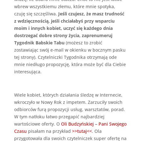
wbrew wszystkiemu złemu, które mnie spotyka,
czuję się szczęśliwa.
Jeśli czujesz, że masz trudność
z wdzięcznością, jeśli chciałabyś przy wsparciu
moim i innych kobiet, uczyć się każdego dnia
dostrzegać dobre strony życia, zaprenumeruj
Tygodnik Babskie Tabu
(możesz to zrobić
zostawiając swój e-mail w okienku w bocznym pasku
tej strony). Czytelniczki Tygodnika otrzymają ode
mnie niedługo propozycję, która może być dla Ciebie
interesująca.
Wiele kobiet, których działania śledzę w Internecie,
wkroczyło w Nowy Rok z impetem. Zarzuciły swoich
odbiorców furą propozycji usług, warsztatów, porad.
W tym natłoku łatwo przegapić najbardziej
wartościowe oferty. O
Oli Budzyńskiej – Pani Swojego
Czasu
pisałam na przykład
>>tutaj<<
. Ola
przygotowała dla swoich czytelniczek super ofertę na