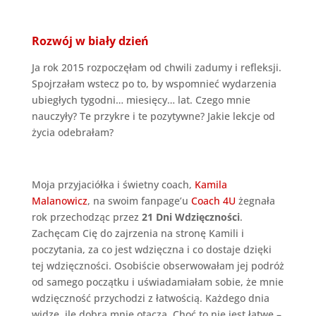
Rozwój w biały dzień
Ja rok 2015 rozpoczęłam od chwili zadumy i refleksji.
Spojrzałam wstecz po to, by wspomnieć wydarzenia
ubiegłych tygodni… miesięcy… lat. Czego mnie
nauczyły? Te przykre i te pozytywne? Jakie lekcje od
życia odebrałam?
Moja przyjaciółka i świetny coach,
Kamila
Malanowicz
, na swoim fanpage’u
Coach 4U
żegnała
rok przechodząc przez
21 Dni Wdzięczności
.
Zachęcam Cię do zajrzenia na stronę Kamili i
poczytania, za co jest wdzięczna i co dostaje dzięki
tej wdzięczności. Osobiście obserwowałam jej podróż
od samego początku i uświadamiałam sobie, że mnie
wdzięczność przychodzi z łatwością. Każdego dnia
widzę, ile dobra mnie otacza. Choć to nie jest łatwe –