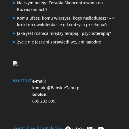
Na czym polega Terapia Skoncentrowana na
Rozwiązaniach?
Komu ufasz, komu wierzysz, kogo naśladujesz? – 4
kroki do uwolnienia się od cudzych przekonań
Jaka jest różnica między terapią i psychoterapią?
Życie nie jest ani sprawiedliwe, ani łagodne
Kontakt
e-mail:
kontakt@BabskieTabu.pl
telefon:
605 232 095
Facebook
Instagram
LinkedIn
YouTube
Zostań w kontakcie