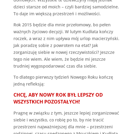
dzieci starsze od moich – czyli bardziej samodzielne.
To daje im większą przestrzeń i możliwości.
Rok 2015 będzie dla mnie przełomowy, bo pełen
ważnych życiowo decyzji. W lutym Kudłata kończy
roczek, a wraz z nim upływa mój urlop macierzyński.
Jak poradzę sobie z powrotem na etat? Jak
zorganizuję siebie w nowej rzeczywistości? Jeszcze
tego nie wiem. Ale wiem, że będzie mi jeszcze
trudniej wygospodarować czas dla siebie.
To dlatego pierwszy tydzień Nowego Roku kończę
jedną refleksją:
CHCĘ, ABY NOWY ROK BYŁ LEPSZY OD
WSZYSTKICH POZOSTAŁYCH!
Pragnę w związku z tym, jeszcze lepiej zorganizować
siebie i wszystko, co robię po to, by nie tracić
przestrzeni najważniejszej dla mnie – przestrzeni
rodzinnej, czasu spędzonego z Mruczkiem i Kudłatą.