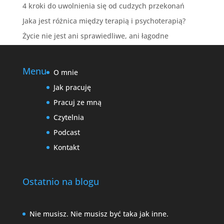
4 kroki do uwolnienia się od cudzych przekonań
Jaka jest różnica między terapią i psychoterapią?
Życie nie jest ani sprawiedliwe, ani łagodne
Menu
O mnie
Jak pracuję
Pracuj ze mną
Czytelnia
Podcast
Kontakt
Ostatnio na blogu
Nie musisz. Nie musisz być taka jak inne.