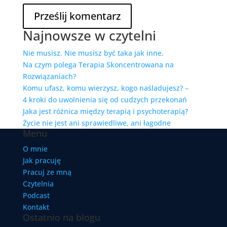
Najnowsze w czytelni
Nie musisz. Nie musisz być taka jak inne.
Na czym polega Terapia Skoncentrowana na
Rozwiązaniach?
Komu ufasz, komu wierzysz, kogo naśladujesz? –
4 kroki do uwolnienia się od cudzych przekonań
Jaka jest różnica między terapią i psychoterapią?
Życie nie jest ani sprawiedliwe, ani łagodne
Menu
O mnie
Jak pracuję
Pracuj ze mną
Czytelnia
Podcast
Kontakt
Ostatnio na blogu