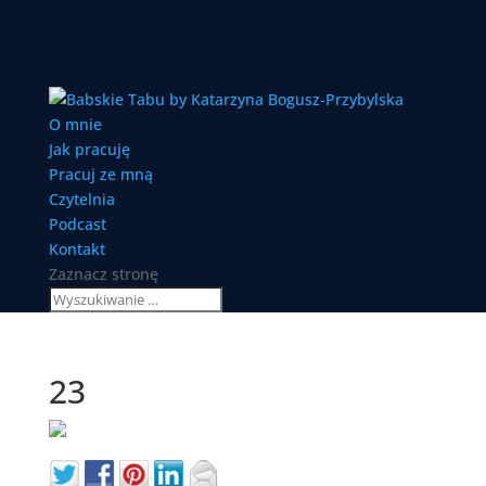
O mnie
Jak pracuję
Pracuj ze mną
Czytelnia
Podcast
Kontakt
Zaznacz stronę
23