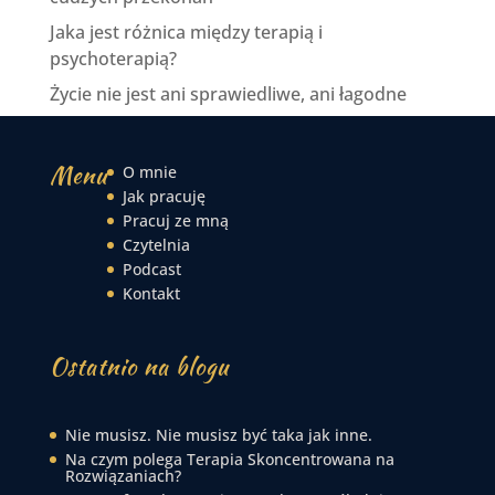
Jaka jest różnica między terapią i
psychoterapią?
Życie nie jest ani sprawiedliwe, ani łagodne
Menu
O mnie
Jak pracuję
Pracuj ze mną
Czytelnia
Podcast
Kontakt
Ostatnio na blogu
Nie musisz. Nie musisz być taka jak inne.
Na czym polega Terapia Skoncentrowana na
Rozwiązaniach?