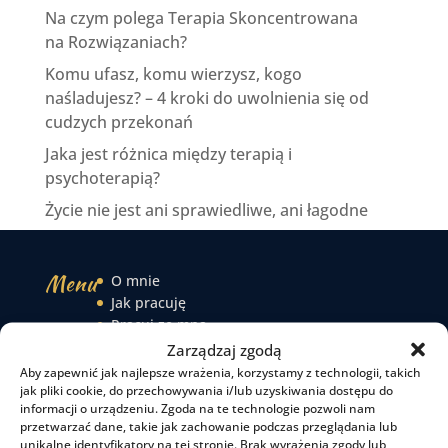
Na czym polega Terapia Skoncentrowana
na Rozwiązaniach?
Komu ufasz, komu wierzysz, kogo
naśladujesz? – 4 kroki do uwolnienia się od
cudzych przekonań
Jaka jest różnica między terapią i
psychoterapią?
Życie nie jest ani sprawiedliwe, ani łagodne
Menu
O mnie
Jak pracuję
Pracuj ze mną
Czytelnia
Zarządzaj zgodą
Podcast
Aby zapewnić jak najlepsze wrażenia, korzystamy z technologii, takich
Kontakt
jak pliki cookie, do przechowywania i/lub uzyskiwania dostępu do
informacji o urządzeniu. Zgoda na te technologie pozwoli nam
przetwarzać dane, takie jak zachowanie podczas przeglądania lub
unikalne identyfikatory na tej stronie. Brak wyrażenia zgody lub