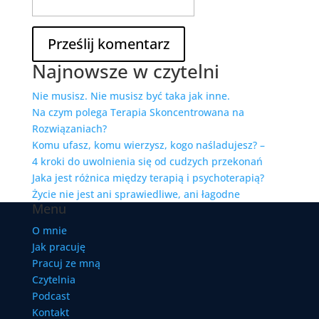
Najnowsze w czytelni
Nie musisz. Nie musisz być taka jak inne.
Na czym polega Terapia Skoncentrowana na
Rozwiązaniach?
Komu ufasz, komu wierzysz, kogo naśladujesz? –
4 kroki do uwolnienia się od cudzych przekonań
Jaka jest różnica między terapią i psychoterapią?
Życie nie jest ani sprawiedliwe, ani łagodne
Menu
O mnie
Jak pracuję
Pracuj ze mną
Czytelnia
Podcast
Kontakt