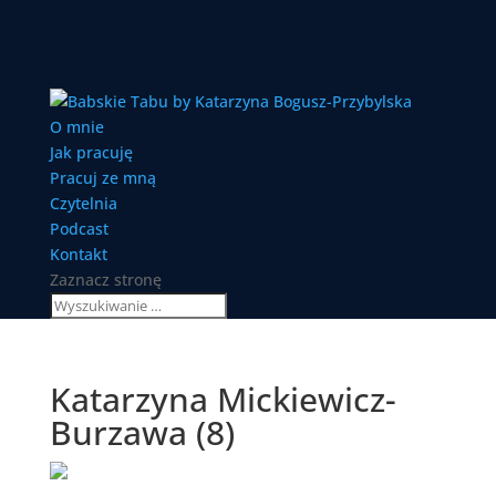
O mnie
Jak pracuję
Pracuj ze mną
Czytelnia
Podcast
Kontakt
Zaznacz stronę
Katarzyna Mickiewicz-
Burzawa (8)