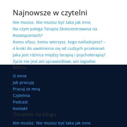
Najnowsze w czytelni
Nie musisz. Nie musisz być taka jak inne.
Na czym polega Terapia Skoncentrowana na
Rozwiązaniach?
Komu ufasz, komu wierzysz, kogo naśladujesz? –
4 kroki do uwolnienia się od cudzych przekonań
Jaka jest różnica między terapią i psychoterapią?
Życie nie jest ani sprawiedliwe, ani łagodne
Menu
O mnie
Jak pracuję
Pracuj ze mną
Czytelnia
Podcast
Kontakt
Ostatnio na blogu
Nie musisz. Nie musisz być taka jak inne.