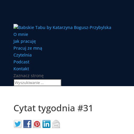
O mnie
Jak pracuję
Pracuj ze mną
Czytelnia
Podcast
Kontakt
Zaznacz stronę
Cytat tygodnia #31