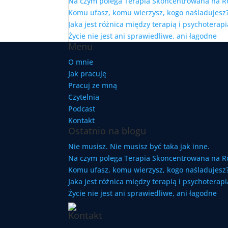
Na czym polega Terapia Skoncentrowana na R
Komu ufasz, komu wierzysz, kogo naśladujesz?
Jaka jest różnica między terapią i psychoterapi
Życie nie jest ani sprawiedliwe, ani łagodne
Menu
O mnie
Jak pracuję
Pracuj ze mną
Czytelnia
Podcast
Kontakt
Ostatnio na blogu
Nie musisz. Nie musisz być taka jak inne.
Na czym polega Terapia Skoncentrowana na R
Komu ufasz, komu wierzysz, kogo naśladujesz?
Jaka jest różnica między terapią i psychoterapi
Życie nie jest ani sprawiedliwe, ani łagodne
Kontakt