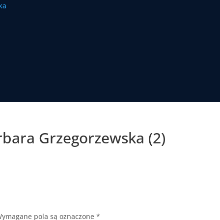
rbara Grzegorzewska (2)
ymagane pola są oznaczone
*