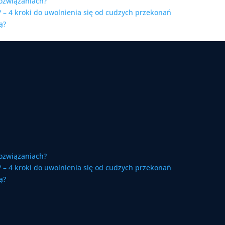
ozwiązaniach?
 – 4 kroki do uwolnienia się od cudzych przekonań
ą?
ozwiązaniach?
 – 4 kroki do uwolnienia się od cudzych przekonań
ą?