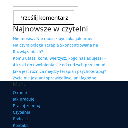
Najnowsze w czytelni
Nie musisz. Nie musisz być taka jak inne.
Na czym polega Terapia Skoncentrowana na
Rozwiązaniach?
Komu ufasz, komu wierzysz, kogo naśladujesz? –
4 kroki do uwolnienia się od cudzych przekonań
Jaka jest różnica między terapią i psychoterapią?
Życie nie jest ani sprawiedliwe, ani łagodne
Menu
O mnie
Jak pracuję
Pracuj ze mną
Czytelnia
Podcast
Kontakt