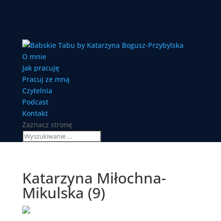
O mnie
Jak pracuję
Pracuj ze mną
Czytelnia
Podcast
Kontakt
Zaznacz stronę
Katarzyna Miłochna-
Mikulska (9)