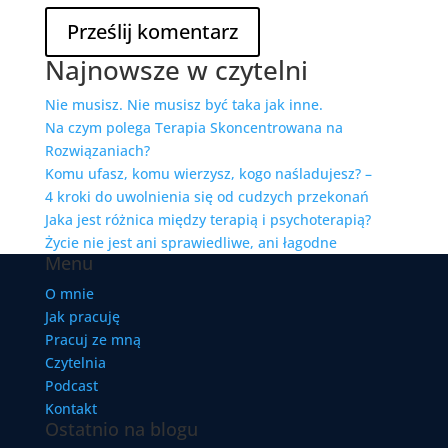
Najnowsze w czytelni
Nie musisz. Nie musisz być taka jak inne.
Na czym polega Terapia Skoncentrowana na
Rozwiązaniach?
Komu ufasz, komu wierzysz, kogo naśladujesz? –
4 kroki do uwolnienia się od cudzych przekonań
Jaka jest różnica między terapią i psychoterapią?
Życie nie jest ani sprawiedliwe, ani łagodne
Menu
O mnie
Jak pracuję
Pracuj ze mną
Czytelnia
Podcast
Kontakt
Ostatnio na blogu