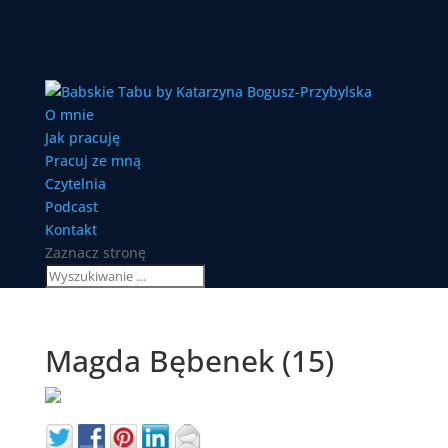
O mnie
Jak pracuję
Pracuj ze mną
Czytelnia
Podcast
Kontakt
Zaznacz stronę
Magda Bębenek (15)