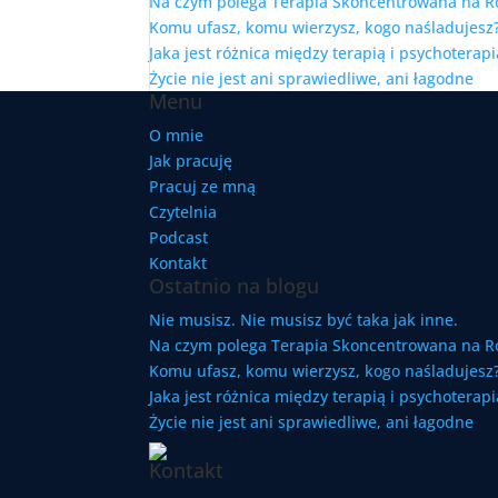
Na czym polega Terapia Skoncentrowana na R
Komu ufasz, komu wierzysz, kogo naśladujesz?
Jaka jest różnica między terapią i psychoterapi
Życie nie jest ani sprawiedliwe, ani łagodne
Menu
O mnie
Jak pracuję
Pracuj ze mną
Czytelnia
Podcast
Kontakt
Ostatnio na blogu
Nie musisz. Nie musisz być taka jak inne.
Na czym polega Terapia Skoncentrowana na R
Komu ufasz, komu wierzysz, kogo naśladujesz?
Jaka jest różnica między terapią i psychoterapi
Życie nie jest ani sprawiedliwe, ani łagodne
Kontakt