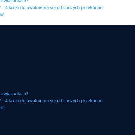
ozwiązaniach?
 – 4 kroki do uwolnienia się od cudzych przekonań
ą?
ozwiązaniach?
 – 4 kroki do uwolnienia się od cudzych przekonań
ą?