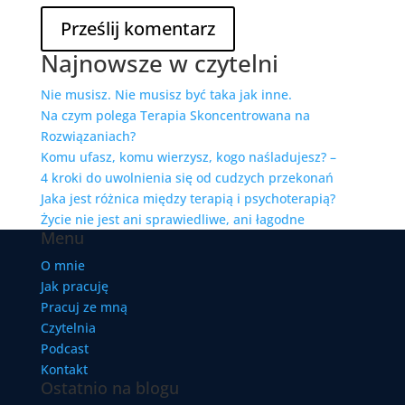
Najnowsze w czytelni
Nie musisz. Nie musisz być taka jak inne.
Na czym polega Terapia Skoncentrowana na
Rozwiązaniach?
Komu ufasz, komu wierzysz, kogo naśladujesz? –
4 kroki do uwolnienia się od cudzych przekonań
Jaka jest różnica między terapią i psychoterapią?
Życie nie jest ani sprawiedliwe, ani łagodne
Menu
O mnie
Jak pracuję
Pracuj ze mną
Czytelnia
Podcast
Kontakt
Ostatnio na blogu