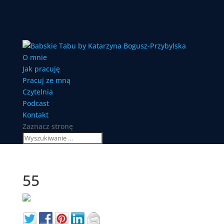
O mnie
Jak pracuję
Pracuj ze mną
Czytelnia
Podcast
Kontakt
Zaznacz stronę
55