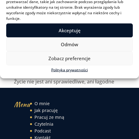
przetwarzać dane, takie jak zachowanie podczas przeglądania lub
unikalne identyfikatory na tej stronie. Brak wyrażenia zgody lub
Nie musisz. Nie musisz być taka jak inne.
wycofanie zgody może niekorzystnie wpłynąć na niektóre cechy i
funkcje.
Na czym polega Terapia Skoncentrowana
na Rozwiązaniach?
Akceptuję
Komu ufasz, komu wierzysz, kogo
Odmów
naśladujesz? – 4 kroki do uwolnienia się od
cudzych przekonań
Zobacz preferencje
Jaka jest różnica między terapią i
Polityka prywatności
psychoterapią?
Życie nie jest ani sprawiedliwe, ani łagodne
Menu
O mnie
Jak pracuję
Pracuj ze mną
Czytelnia
Podcast
Kontakt