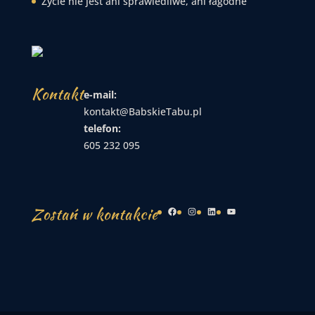
Życie nie jest ani sprawiedliwe, ani łagodne
Kontakt
e-mail:
kontakt@BabskieTabu.pl
telefon:
605 232 095
Zostań w kontakcie
Facebook
Instagram
LinkedIn
YouTube