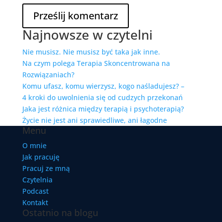
Najnowsze w czytelni
Nie musisz. Nie musisz być taka jak inne.
Na czym polega Terapia Skoncentrowana na
Rozwiązaniach?
Komu ufasz, komu wierzysz, kogo naśladujesz? –
4 kroki do uwolnienia się od cudzych przekonań
Jaka jest różnica między terapią i psychoterapią?
Życie nie jest ani sprawiedliwe, ani łagodne
Menu
O mnie
Jak pracuję
Pracuj ze mną
Czytelnia
Podcast
Kontakt
Ostatnio na blogu