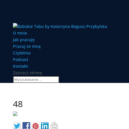
O mnie
Jak pracuję
Pracuj ze mną
Czytelnia
Podcast
Kontakt
Zaznacz stronę
48