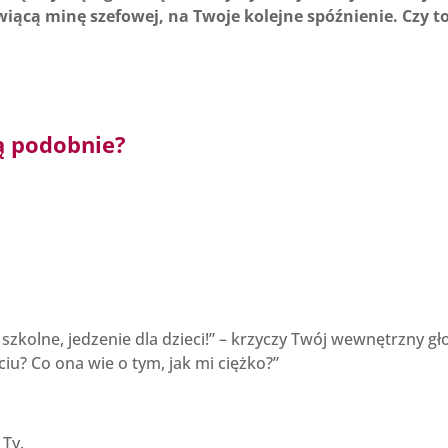
iącą minę szefowej, na Twoje kolejne spóźnienie. Czy t
ą podobnie?
szkolne, jedzenie dla dzieci!” – krzyczy Twój wewnętrzny gł
u? Co ona wie o tym, jak mi ciężko?”
 Ty.