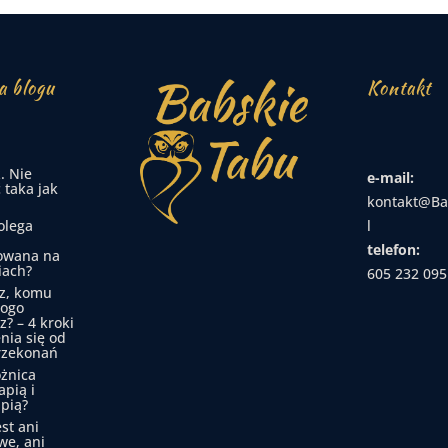
a blogu
Kontakt
. Nie
e-mail:
 taka jak
kontakt@Ba
olega
l
telefon:
owana na
iach?
605 232 095
z, komu
kogo
z? – 4 kroki
nia się od
rzekonań
óżnica
apią i
pią?
est ani
we, ani