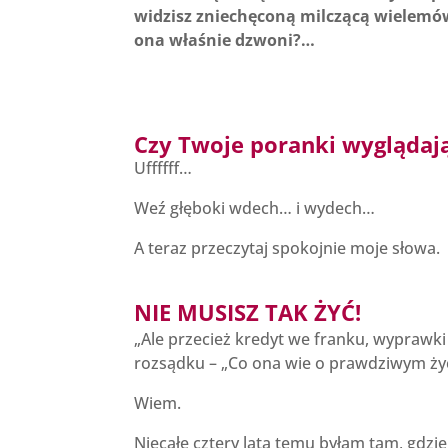
widzisz zniechęconą milczącą wielemów
ona właśnie dzwoni?…
Czy Twoje poranki wyglądaj
Uffffff…
Weź głęboki wdech… i wydech…
A teraz przeczytaj spokojnie moje słowa.
NIE MUSISZ TAK ŻYĆ!
„Ale przecież kredyt we franku, wyprawki 
rozsądku – „Co ona wie o prawdziwym życi
Wiem.
Niecałe cztery lata temu byłam tam, gdzie