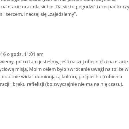
a etacie oraz dla siebie. Da się to pogodzić i czerpać korzy
m i sercem. Inaczej się „zajedziemy”.
016 o godz. 11:01 am
 wiemy, po co tam jesteśmy, jeśli naszej obecności na etacie
yciową misją. Moim celem było zwrócenie uwagi na to, że w
 dobitnie widać dominującą kulturę pośpiechu (robienia
racji i braku refleksji (bo zwyczajnie nie ma na nią czasu).