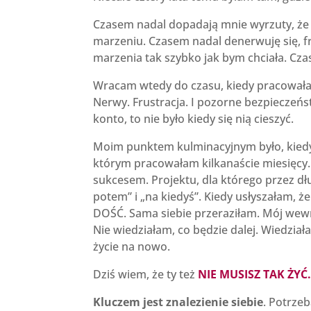
Czasem nadal dopadają mnie wyrzuty, że z
marzeniu. Czasem nadal denerwuję się, fr
marzenia tak szybko jak bym chciała. Cz
Wracam wtedy do czasu, kiedy pracowałam
Nerwy. Frustracja. I pozorne bezpieczeńs
konto, to nie było kiedy się nią cieszyć.
Moim punktem kulminacyjnym było, kiedy
którym pracowałam kilkanaście miesięcy
sukcesem. Projektu, dla którego przez dł
potem” i „na kiedyś”. Kiedy usłyszałam, 
DOŚĆ. Sama siebie przeraziłam. Mój wewn
Nie wiedziałam, co będzie dalej. Wiedzi
życie na nowo.
Dziś wiem, że ty też
NIE MUSISZ TAK ŻYĆ
Kluczem jest znalezienie siebie
. Potrzeb