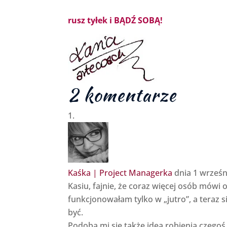
rusz tyłek i BĄDŹ SOBĄ!
2 komentarze
Kaśka | Project Managerka
dnia 1 wrześn
Kasiu, fajnie, że coraz więcej osób mówi ot
funkcjonowałam tylko w „jutro”, a teraz si
być.
Podoba mi się także idea robienia czegoś