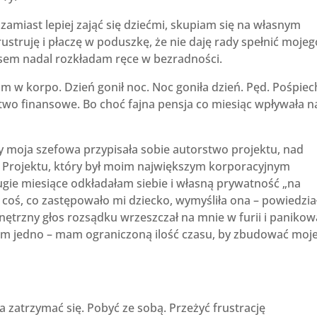
amiast lepiej zająć się dziećmi, skupiam się na własnym
ustruję i płaczę w poduszkę, że nie daję rady spełnić mojeg
asem nadal rozkładam ręce w bezradności.
 w korpo. Dzień gonił noc. Noc goniła dzień. Pęd. Pośpiec
two finansowe. Bo choć fajna pensja co miesiąc wpływała n
 moja szefowa przypisała sobie autorstwo projektu, nad
. Projektu, który był moim największym korporacyjnym
ugie miesiące odkładałam siebie i własną prywatność „na
że coś, co zastępowało mi dziecko, wymyśliła ona – powiedzi
ętrzny głos rozsądku wrzeszczał na mnie w furii i panikowa
ałam jedno – mam ograniczoną ilość czasu, by zbudować moj
.
a zatrzymać się. Pobyć ze sobą. Przeżyć frustrację