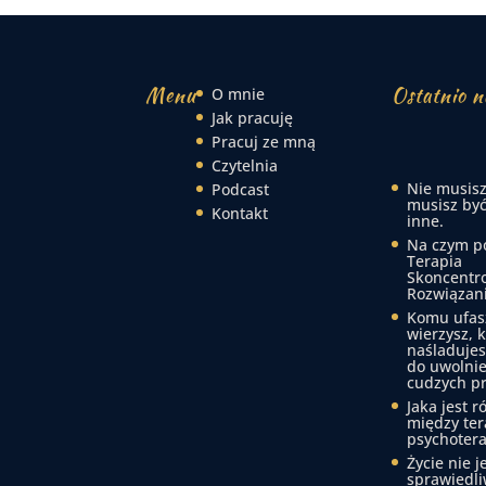
Menu
Ostatnio n
O mnie
Jak pracuję
Pracuj ze mną
Czytelnia
Nie musisz
Podcast
musisz być
Kontakt
inne.
Na czym p
Terapia
Skoncentr
Rozwiązan
Komu ufas
wierzysz, 
naśladujes
do uwolnie
cudzych p
Jaka jest r
między ter
psychotera
Życie nie j
sprawiedli