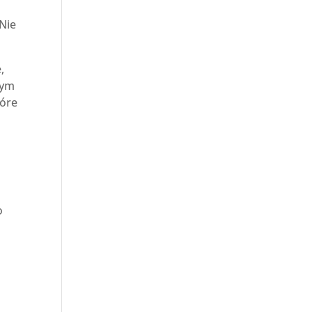
 Nie
,
dym
tóre
o