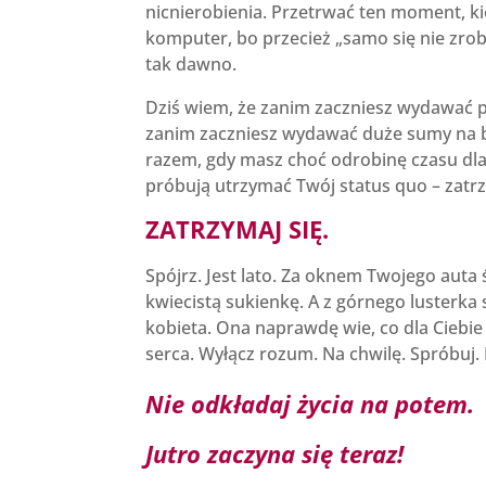
nicnierobienia. Przetrwać ten moment, k
komputer, bo przecież „samo się nie zrobi”
tak dawno.
Dziś wiem, że zanim zaczniesz wydawać pi
zanim zaczniesz wydawać duże sumy na bu
razem, gdy masz choć odrobinę czasu dla
próbują utrzymać Twój status quo – zatrz
ZATRZYMAJ SIĘ.
Spójrz. Jest lato. Za oknem Twojego auta
kwiecistą sukienkę. A z górnego lusterk
kobieta. Ona naprawdę wie, co dla Ciebie
serca. Wyłącz rozum. Na chwilę. Spróbuj.
Nie odkładaj życia n
a p
otem.
Jutro zaczyna się teraz!