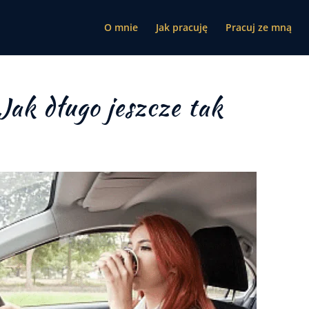
O mnie
Jak pracuję
Pracuj ze mną
Jak długo jeszcze tak