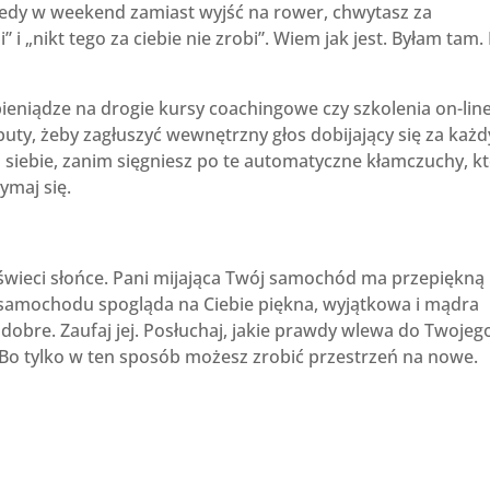
iedy w weekend zamiast wyjść na rower, chwytasz za
 i „nikt tego za ciebie nie zrobi”. Wiem jak jest. Byłam tam.
eniądze na drogie kursy coachingowe czy szkolenia on-line
ty, żeby zagłuszyć wewnętrzny głos dobijający się za każ
 siebie, zanim sięgniesz po te automatyczne kłamczuchy, k
ymaj się.
 świeci słońce. Pani mijająca Twój samochód ma przepiękną
a samochodu spogląda na Ciebie piękna, wyjątkowa i mądra
 dobre. Zaufaj jej. Posłuchaj, jakie prawdy wlewa do Twojeg
 Bo tylko w ten sposób możesz zrobić przestrzeń na nowe.