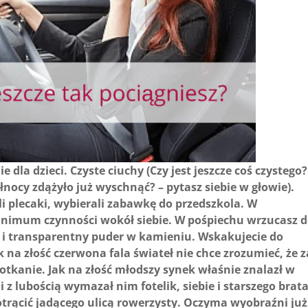
 dla dzieci. Czyste ciuchy (Czy jest jeszcze coś czystego?
nocy zdążyło już wyschnąć? – pytasz siebie w głowie).
ali plecaki, wybierali zabawkę do przedszkola. W
nimum czynności wokół siebie. W pośpiechu wrzucasz 
l i transparentny puder w kamieniu. Wskakujecie do
na złość czerwona fala świateł nie chce zrozumieć, że z
tkanie. Jak na złość młodszy synek właśnie znalazł w
z lubością wymazał nim fotelik, siebie i starszego brata
potrącić jadącego ulicą rowerzysty. Oczyma wyobraźni już