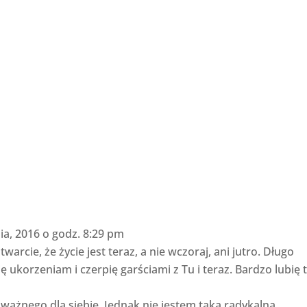
ia, 2016 o godz. 8:29 pm
warcie, że życie jest teraz, a nie wczoraj, ani jutro. Długo
ę ukorzeniam i czerpię garściami z Tu i teraz. Bardzo lubię 
 ważnego dla siebie. Jednak nie jestem taką radykalną