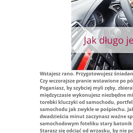
Wstajesz rano. Przygotowujesz śniadanie
Czy wczorajsze pranie wstawione po pół
Poganiasz, by szybciej myli zęby, zbier
międzyczasie wykonujesz niezbędne mi
torebki kluczyki od samochodu, portfe
samochodu jak zwykle w pośpiechu. Jak 
dwadzieścia minut zaczynasz ważne spo
samochodowym foteliku stary batonik i 
Starasz się odciąć od wrzasku, by nie 