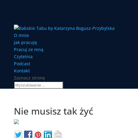
O mnie
Jak pracuję
Pracuj ze mną
Czytelnia
Podcast
Kontakt
Zaznacz stronę
Nie musisz tak żyć