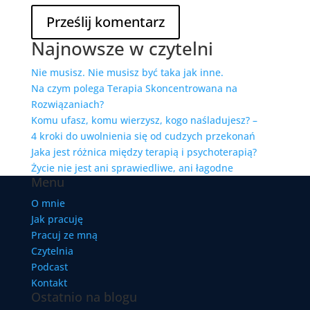
Najnowsze w czytelni
Nie musisz. Nie musisz być taka jak inne.
Na czym polega Terapia Skoncentrowana na
Rozwiązaniach?
Komu ufasz, komu wierzysz, kogo naśladujesz? –
4 kroki do uwolnienia się od cudzych przekonań
Jaka jest różnica między terapią i psychoterapią?
Życie nie jest ani sprawiedliwe, ani łagodne
Menu
O mnie
Jak pracuję
Pracuj ze mną
Czytelnia
Podcast
Kontakt
Ostatnio na blogu