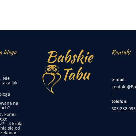
a blogu
Kontakt
. Nie
e-mail:
 taka jak
kontakt@Ba
olega
l
telefon:
owana na
iach?
605 232 095
z, komu
kogo
z? – 4 kroki
nia się od
rzekonań