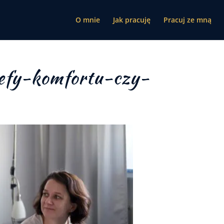
O mnie
Jak pracuję
Pracuj ze mną
refy-komfortu-czy-