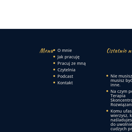
Menu
Ostatnio n
O mnie
Jak pracuję
Pracuj ze mną
Czytelnia
Nie musisz
Podcast
musisz być
Kontakt
inne.
Na czym p
Terapia
Skoncentr
Rozwiązan
Komu ufas
wierzysz, 
naśladujes
do uwolnie
cudzych p