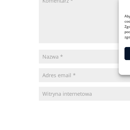
Aby
coo
Zgo
pod
zgo