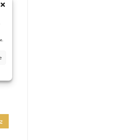
.
e.
e