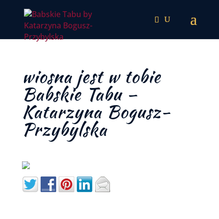
wiosna jest w tobie
Babskie Tabu –
Katarzyna Bogusz-
Przybylska