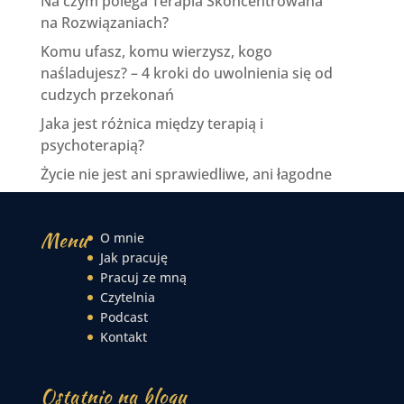
Na czym polega Terapia Skoncentrowana
na Rozwiązaniach?
Komu ufasz, komu wierzysz, kogo
naśladujesz? – 4 kroki do uwolnienia się od
cudzych przekonań
Jaka jest różnica między terapią i
psychoterapią?
Życie nie jest ani sprawiedliwe, ani łagodne
Menu
O mnie
Jak pracuję
Pracuj ze mną
Czytelnia
Podcast
Kontakt
Ostatnio na blogu