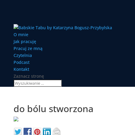
O mnie
Jak pracuję
Pracuj ze mną
Czytelnia
Podcast
Kontakt
Zaznacz stronę
do bólu stworzona