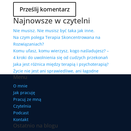
Najnowsze w czytelni
Nie musisz. Nie musisz być taka jak inne.
Na czym polega Terapia Skoncentrowana na
Rozwiązaniach?
Komu ufasz, komu wierzysz, kogo naśladujesz? –
4 kroki do uwolnienia się od cudzych przekonań
Jaka jest różnica między terapią i psychoterapią?
Życie nie jest ani sprawiedliwe, ani łagodne
Menu
O mnie
Jak pracuję
Pracuj ze mną
Czytelnia
Podcast
Kontakt
Ostatnio na blogu