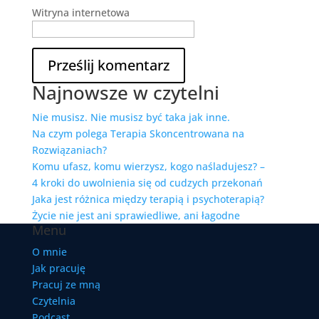
Witryna internetowa
Najnowsze w czytelni
Nie musisz. Nie musisz być taka jak inne.
Na czym polega Terapia Skoncentrowana na
Rozwiązaniach?
Komu ufasz, komu wierzysz, kogo naśladujesz? –
4 kroki do uwolnienia się od cudzych przekonań
Jaka jest różnica między terapią i psychoterapią?
Życie nie jest ani sprawiedliwe, ani łagodne
Menu
O mnie
Jak pracuję
Pracuj ze mną
Czytelnia
Podcast