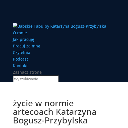
O mnie
Jak pracuję
Pracuj ze mną
Czytelnia
Podcast
Kontakt
Zaznacz stronę
życie w normie
artecoach Katarzyna
Bogusz-Przybylska