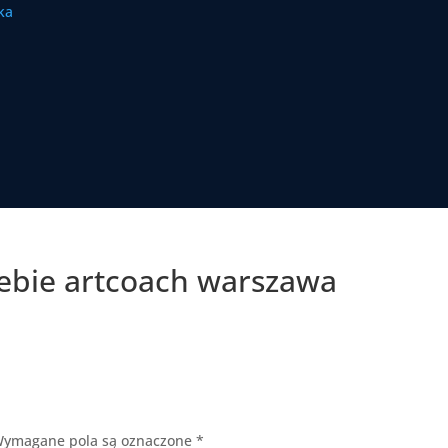
iebie artcoach warszawa
ymagane pola są oznaczone
*