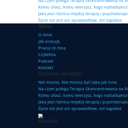
Na czym polega Terapia Skoncentrowana na R
Komu ufasz, komu wierzysz, kogo naśladujesz?
Jaka jest różnica między terapią i psychoterapi
Życie nie jest ani sprawiedliwe, ani łagodne
Menu
O mnie
Jak pracuję
Pracuj ze mną
Czytelnia
Podcast
Kontakt
Ostatnio na blogu
Nie musisz. Nie musisz być taka jak inne.
Na czym polega Terapia Skoncentrowana na R
Komu ufasz, komu wierzysz, kogo naśladujesz?
Jaka jest różnica między terapią i psychoterapi
Życie nie jest ani sprawiedliwe, ani łagodne
Kontakt