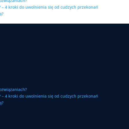
ozwiązaniach?
 – 4 kroki do uwolnienia się od cudzych przekonań
ą?
ozwiązaniach?
 – 4 kroki do uwolnienia się od cudzych przekonań
ą?