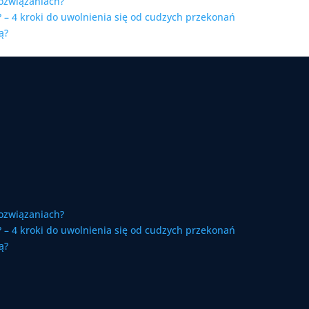
ozwiązaniach?
 – 4 kroki do uwolnienia się od cudzych przekonań
ą?
ozwiązaniach?
 – 4 kroki do uwolnienia się od cudzych przekonań
ą?