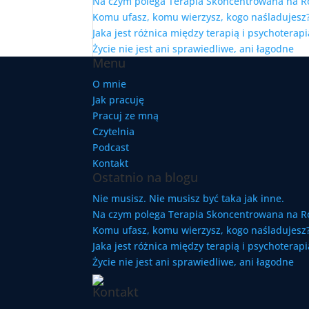
Na czym polega Terapia Skoncentrowana na R
Komu ufasz, komu wierzysz, kogo naśladujesz?
Jaka jest różnica między terapią i psychoterapi
Życie nie jest ani sprawiedliwe, ani łagodne
Menu
O mnie
Jak pracuję
Pracuj ze mną
Czytelnia
Podcast
Kontakt
Ostatnio na blogu
Nie musisz. Nie musisz być taka jak inne.
Na czym polega Terapia Skoncentrowana na R
Komu ufasz, komu wierzysz, kogo naśladujesz?
Jaka jest różnica między terapią i psychoterapi
Życie nie jest ani sprawiedliwe, ani łagodne
Kontakt