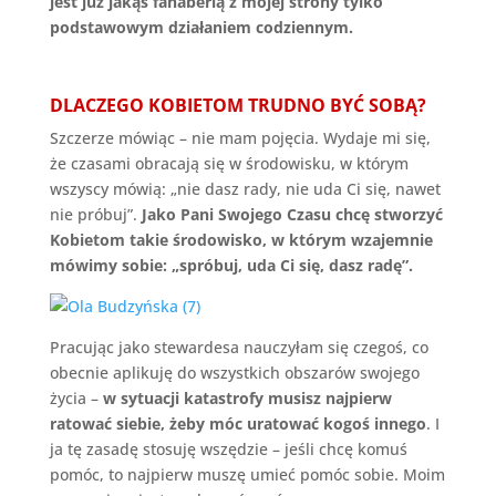
jest już jakąś fanaberią z mojej strony tylko
podstawowym działaniem codziennym.
DLACZEGO KOBIETOM TRUDNO BYĆ SOBĄ?
Szczerze mówiąc – nie mam pojęcia. Wydaje mi się,
że czasami obracają się w środowisku, w którym
wszyscy mówią: „nie dasz rady, nie uda Ci się, nawet
nie próbuj”.
Jako Pani Swojego Czasu chcę stworzyć
Kobietom takie środowisko, w którym wzajemnie
mówimy sobie: „spróbuj, uda Ci się, dasz radę”.
Pracując jako stewardesa nauczyłam się czegoś, co
obecnie aplikuję do wszystkich obszarów swojego
życia –
w sytuacji katastrofy musisz najpierw
ratować siebie, żeby móc uratować kogoś innego
. I
ja tę zasadę stosuję wszędzie – jeśli chcę komuś
pomóc, to najpierw muszę umieć pomóc sobie. Moim