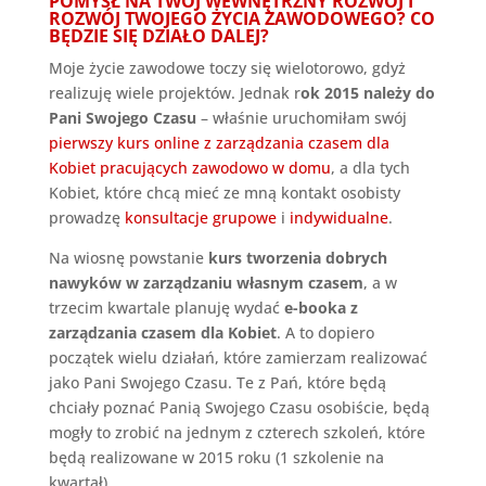
POMYSŁ NA TWÓJ WEWNĘTRZNY ROZWÓJ I
ROZWÓJ TWOJEGO ŻYCIA ZAWODOWEGO? CO
BĘDZIE SIĘ DZIAŁO DALEJ?
Moje życie zawodowe toczy się wielotorowo, gdyż
realizuję wiele projektów. Jednak r
ok 2015 należy do
Pani Swojego Czasu
– właśnie uruchomiłam swój
pierwszy kurs online z zarządzania czasem dla
Kobiet pracujących zawodowo w domu
, a dla tych
Kobiet, które chcą mieć ze mną kontakt osobisty
prowadzę
konsultacje grupowe
i
indywidualne
.
Na wiosnę powstanie
kurs tworzenia dobrych
nawyków w zarządzaniu własnym czasem
, a w
trzecim kwartale planuję wydać
e-booka z
zarządzania czasem dla Kobiet
. A to dopiero
początek wielu działań, które zamierzam realizować
jako Pani Swojego Czasu. Te z Pań, które będą
chciały poznać Panią Swojego Czasu osobiście, będą
mogły to zrobić na jednym z czterech szkoleń, które
będą realizowane w 2015 roku (1 szkolenie na
kwartał)