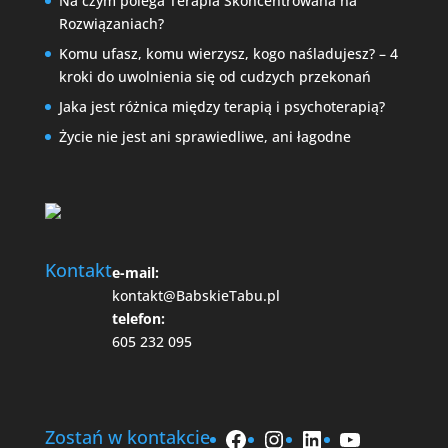
Na czym polega Terapia Skoncentrowana na
Rozwiązaniach?
Komu ufasz, komu wierzysz, kogo naśladujesz? – 4
kroki do uwolnienia się od cudzych przekonań
Jaka jest różnica między terapią i psychoterapią?
Życie nie jest ani sprawiedliwe, ani łagodne
Kontakt
e-mail:
kontakt@BabskieTabu.pl
telefon:
605 232 095
Facebook
Instagram
LinkedIn
YouTube
Zostań w kontakcie