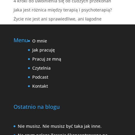
4 kroki do uwolnienia się od cudzych przekonań
Jaka jest różnica między terapią i psychoterapią?
Życie nie jest ani sprawiedliwe, ani łagodne
Menu
O mnie
Jak pracuję
Pracuj ze mną
Czytelnia
Podcast
Kontakt
Ostatnio na blogu
Nie musisz. Nie musisz być taka jak inne.