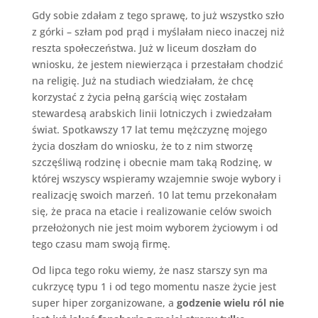
Gdy sobie zdałam z tego sprawę, to już wszystko szło
z górki – szłam pod prąd i myślałam nieco inaczej niż
reszta społeczeństwa. Już w liceum doszłam do
wniosku, że jestem niewierząca i przestałam chodzić
na religię. Już na studiach wiedziałam, że chcę
korzystać z życia pełną garścią więc zostałam
stewardesą arabskich linii lotniczych i zwiedzałam
świat. Spotkawszy 17 lat temu mężczyznę mojego
życia doszłam do wniosku, że to z nim stworzę
szczęśliwą rodzinę i obecnie mam taką Rodzinę, w
której wszyscy wspieramy wzajemnie swoje wybory i
realizację swoich marzeń. 10 lat temu przekonałam
się, że praca na etacie i realizowanie celów swoich
przełożonych nie jest moim wyborem życiowym i od
tego czasu mam swoją firmę.
Od lipca tego roku wiemy, że nasz starszy syn ma
cukrzycę typu 1 i od tego momentu nasze życie jest
super hiper zorganizowane, a
godzenie wielu ról nie