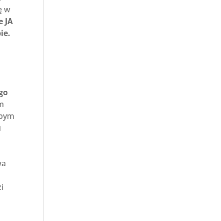
ę w
e JA
ie.
go
am
ybym
u
wa
i