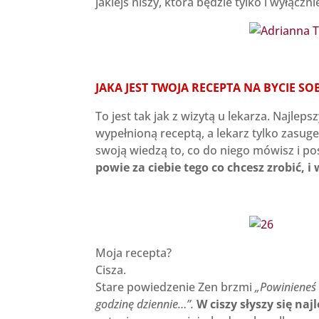
jakiejś niszy, która będzie tylko i wyłączn
JAKA JEST TWOJA RECEPTA NA BYCIE SO
To jest tak jak z wizytą u lekarza. Najlep
wypełnioną receptą, a lekarz tylko zasug
swoją wiedzą to, co do niego mówisz i p
powie za ciebie tego co chcesz zrobić, i
Moja recepta?
Cisza.
Stare powiedzenie Zen brzmi
„Powinieneś 
godzinę dziennie…”.
W ciszy słyszy się naj