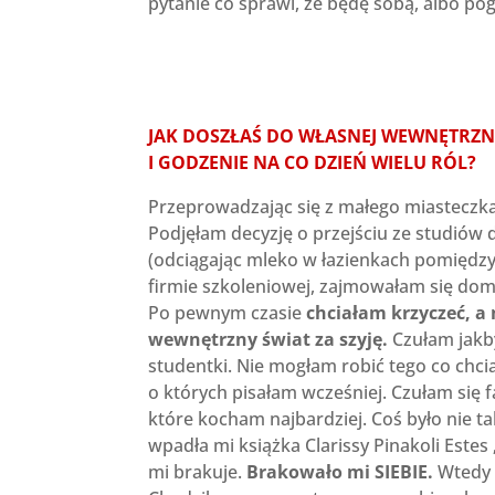
pytanie co sprawi, że będę sobą, albo pog
JAK DOSZŁAŚ DO WŁASNEJ WEWNĘTRZNE
I GODZENIE NA CO DZIEŃ WIELU RÓL?
Przeprowadzając się z małego miasteczka
Podjęłam decyzję o przejściu ze studiów
(odciągając mleko w łazienkach pomiędz
firmie szkoleniowej, zajmowałam się dom
Po pewnym czasie
chciałam krzyczeć, a
wewnętrzny świat za szyję.
Czułam jakby
studentki. Nie mogłam robić tego co chc
o których pisałam wcześniej. Czułam się 
które kocham najbardziej. Coś było nie t
wpadła mi książka Clarissy Pinakoli Estes
mi brakuje.
Brakowało mi SIEBIE.
Wtedy p