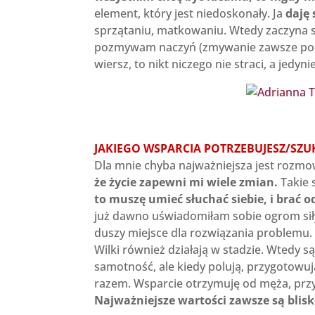
element, który jest niedoskonały. Ja
daję
sprzątaniu, matkowaniu. Wtedy zaczyna si
pozmywam naczyń (zmywanie zawsze pocze
wiersz, to nikt niczego nie straci, a jedy
JAKIEGO WSPARCIA POTRZEBUJESZ/SZUK
Dla mnie chyba najważniejsza jest rozm
że życie zapewni mi wiele zmian.
Takie 
to muszę umieć słuchać siebie, i brać od
już dawno uświadomiłam sobie ogrom sił
duszy miejsce dla rozwiązania problemu.
Wilki również działają w stadzie. Wtedy są
samotność, ale kiedy polują, przygotowu
razem. Wsparcie otrzymuję od męża, przyja
Najważniejsze wartości zawsze są blisko