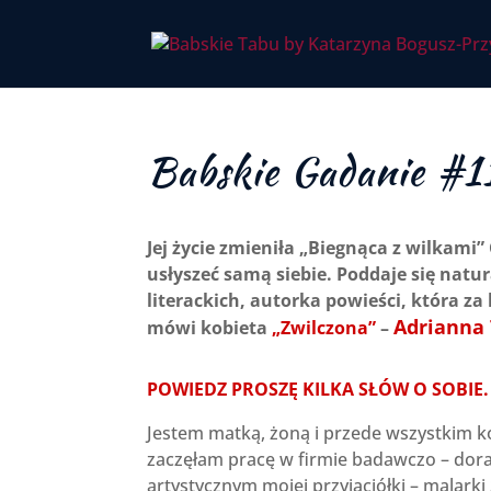
Babskie Gadanie #11
Jej życie zmieniła „Biegnąca z wilkami” 
usłyszeć samą siebie. Poddaje się nat
literackich, autorka powieści, która za
Adrianna 
mówi kobieta
„Zwilczona”
–
POWIEDZ PROSZĘ KILKA SŁÓW O SOBIE. 
Jestem matką, żoną i przede wszystkim ko
zaczęłam pracę w firmie badawczo – dora
artystycznym mojej przyjaciółki – malarki 