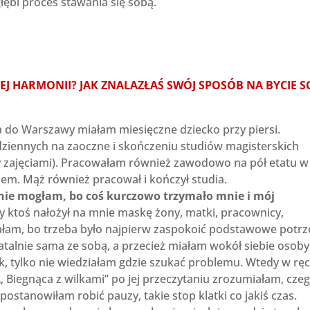
łębi proces stawania się sobą.
J HARMONII? JAK ZNALAZŁAŚ SWÓJ SPOSÓB NA BYCIE 
 do Warszawy miałam miesięczne dziecko przy piersi.
 dziennych na zaoczne i skończeniu studiów magisterskich
y zajęciami). Pracowałam również zawodowo na pół etatu w
em. Mąż również pracował i kończył studia.
 nie mogłam, bo coś kurczowo trzymało mnie i mój
 ktoś nałożył na mnie maskę żony, matki, pracownicy,
iałam, bo trzeba było najpierw zaspokoić podstawowe potrz
fatalnie sama ze sobą, a przecież miałam wokół siebie osoby
ak, tylko nie wiedziałam gdzie szukać problemu. Wtedy w rę
 „ Biegnąca z wilkami” po jej przeczytaniu zrozumiałam, cze
ostanowiłam robić pauzy, takie stop klatki co jakiś czas.