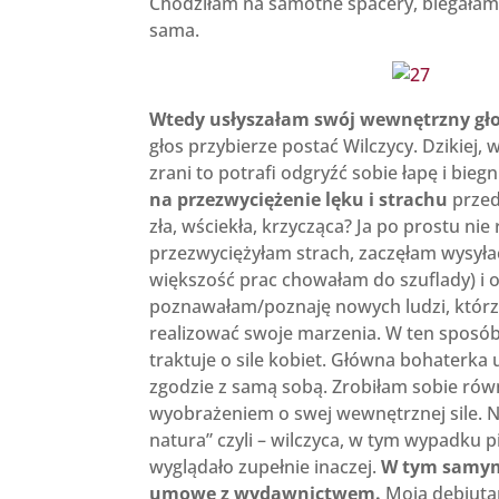
Chodziłam na samotne spacery, biegałam
sama.
Wtedy usłyszałam swój wewnętrzny gło
głos przybierze postać Wilczycy. Dzikiej, w
zrani to potrafi odgryźć sobie łapę i biegn
na przezwyciężenie lęku i strachu
przed
zła, wściekła, krzycząca? Ja po prostu nie
przezwyciężyłam strach, zaczęłam wysyłać
większość prac chowałam do szuflady) i 
poznawałam/poznaję nowych ludzi, którzy 
realizować swoje marzenia. W ten sposó
traktuje o sile kobiet. Główna bohaterka ut
zgodzie z samą sobą. Zrobiłam sobie równi
wyobrażeniem o swej wewnętrznej sile. Na
natura” czyli – wilczyca, w tym wypadku p
wyglądało zupełnie inaczej.
W tym samym 
umowę z wydawnictwem.
Moja debiutan