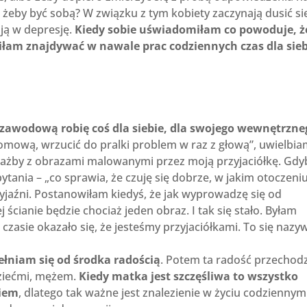
, żeby być sobą? W związku z tym kobiety zaczynają dusić si
ją w depresję.
Kiedy sobie uświadomiłam co powoduje, ż
iłam znajdywać w nawale prac codziennych czas dla sieb
 zawodową robię coś dla siebie, dla swojego wewnętrzne
domową, wrzucić do pralki problem w raz z głową”, uwielbi
ciażby z obrazami malowanymi przez moją przyjaciółkę. Gd
tania – „co sprawia, że czuję się dobrze, w jakim otoczeni
przyjaźni. Postanowiłam kiedyś, że jak wyprowadzę się od
cianie będzie chociaż jeden obraz. I tak się stało. Byłam
czasie okazało się, że jesteśmy przyjaciółkami. To się nazy
pełniam się od środka radością
. Potem ta radość przechodz
ziećmi, mężem.
Kiedy matka jest szczęśliwa to wszystko
ciem
, dlatego tak ważne jest znalezienie w życiu codziennym