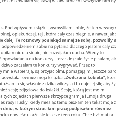
, rozkoszowałam się kawą w kawiarniach i wszędzie tam b
s.
Pod wpływem książki , wymyśliłam sobie, że ten wewnęt
olnej, opiekuńczej, tej , która cały czas biegnie, a nawet jak 
ie dalej. Te
rozmowy poniekąd samej ze sobą, pozwoliły 
 odpowiedzeniem sobie na pytania dlaczego jestem cały cz
 robiłam nic dla siebie, nie rozwijałam ducha. Wtedy to
 opowiadania na konkursy literackie (całe życie pisałam, al
o dziwo zaczęłam te konkursy wygrywać. Przez to
mnie wspierają, są przyjaciółmi, pomagają mi jeszcze bard
b powstała również moja książka
„Zwilczona kobieta”
, któ
ożsamia się właśnie z dziką wilczycą i to daje jej siłę aby ż
eż sesję zdjęciową do książki. Sesję, którą jest moim
 tych zdjęciach pierwsze skrzypce gram ja i „moja druga
ies rasy Husky. Kiedy miesiąc temu pisałam ten tekst moje ż
dniu, w którym straciłam pracę podpisałam również
cka powieść ukaże się jeszcze tego roku. Chcę być matką,