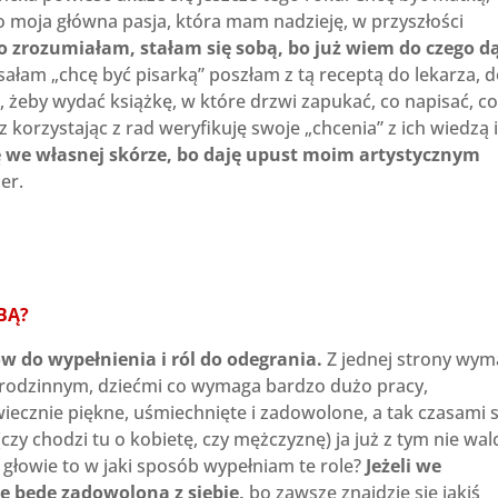
to moja główna pasja, która mam nadzieję, w przyszłości
o zrozumiałam, stałam się sobą, bo już wiem do czego d
sałam „chcę być pisarką” poszłam z tą receptą do lekarza, 
, żeby wydać książkę, w które drzwi zapukać, co napisać, c
z korzystając z rad weryfikuję swoje „chcenia” z ich wiedzą 
ę we własnej skórze, bo daję upust moim artystycznym
er.
BĄ?
 do wypełnienia i ról do odegrania.
Z jednej strony wy
m rodzinnym, dziećmi co wymaga bardzo dużo pracy,
iecznie piękne, uśmiechnięte i zadowolone, a tak czasami s
czy chodzi tu o kobietę, czy mężczyznę) ja już z tym nie wal
j głowie to w jaki sposób wypełniam te role?
Jeżeli we
ie będę zadowolona z siebie,
bo zawsze znajdzie się jakiś