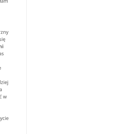
yłam
rzny
się
mi
as
e
ziej
ra
yć w
ycie