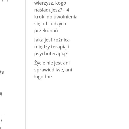
wierzysz, kogo
naśladujesz? – 4
kroki do uwolnienia
się od cudzych
przekonań
Jaka jest różnica
między terapią i
psychoterapią?
Życie nie jest ani
sprawiedliwe, ani
że
łagodne
tą
 –
ł
a