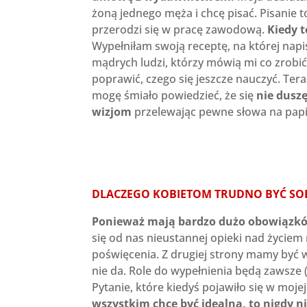
żoną jednego męża i chcę pisać. Pisanie 
przerodzi się w pracę zawodową.
Kiedy t
Wypełniłam swoją receptę, na której napi
mądrych ludzi, którzy mówią mi co zrobić
poprawić, czego się jeszcze nauczyć. Tera
mogę śmiało powiedzieć, że się
nie dusz
wizjom
przelewając pewne słowa na papi
DLACZEGO KOBIETOM TRUDNO BYĆ SO
Ponieważ mają bardzo dużo obowiązków
się od nas nieustannej opieki nad życie
poświęcenia. Z drugiej strony mamy być w
nie da. Role do wypełnienia będą zawsze (
Pytanie, które kiedyś pojawiło się w moje
wszystkim chcę być idealna, to nigdy n