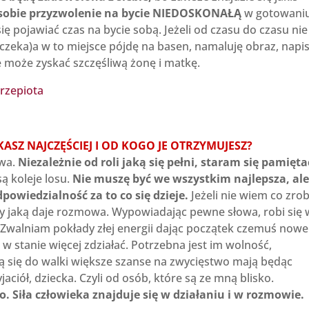
 sobie przyzwolenie na bycie NIEDOSKONAŁĄ
w gotowaniu
ę pojawiać czas na bycie sobą. Jeżeli od czasu do czasu nie
ka)a w to miejsce pójdę na basen, namaluję obraz, napi
nie może zyskać szczęśliwą żonę i matkę.
ASZ NAJCZĘŚCIEJ I OD KOGO JE OTRZYMUJESZ?
owa.
Niezależnie od roli jaką się pełni, staram się pamięta
są koleje losu.
Nie muszę być we wszystkim najlepsza, ale
powiedzialność za to co się dzieje.
Jeżeli nie wiem co zrob
y jaką daje rozmowa. Wypowiadając pewne słowa, robi się 
 Zwalniam pokłady złej energii dając początek czemuś now
 w stanie więcej zdziałać. Potrzebna jest im wolność,
ją się do walki większe szanse na zwycięstwo mają będąc
ciół, dziecka. Czyli od osób, które są ze mną blisko.
. Siła człowieka znajduje się w działaniu i w rozmowie.