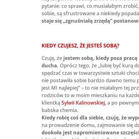
pytanie: co sprawi, co musiałabym zrobić
sobie, są sfrustrowane a niekiedy popada
staje się „zgnuśniałą zrzędą” postanow
KIEDY CZUJESZ, ŻE JESTEŚ SOBĄ?
Czuję, że
jestem sobą, kiedy poza pracą
ducha.
Oprócz tego, że „lubię być kurą 
spędzać czas w towarzystwie sztuki cho
nie postawiła sobie bardzo dawno temu py
jest MI najlepiej” – to nie miałabym tej 
rodziców to w moim mieszkaniu na każdej ś
klientką
Sylwii Kalinowskiej
, a po pewnym 
babska chemia.
Kiedy robię coś dla siebie, czuję, że wy
na prowadzenie domu, zajmowanie się d
dookoła jest napromieniowane szczęś