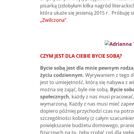
pisarką (zdobyłam kilka nagród literackich
która ukaże się jesienią 2015 r . Próbuj
„Zwilczona”
.
CZYM JEST DLA CIEBIE BYCIE SOBĄ?
Bycie sobą jest dla mnie pewnym rodza
życiu codziennym.
Wyrywaniem z tego dni
jest to umiejętność, którą się nabywa z 
można się zająć, byle nie sobą.
Bycie sob
społecznych
, każdy z nas musi pracować, 
wymarzoną. Każdy z nas musi mieć zape
dopiero później przychodzi czas na potrze
szczególności kobiety (z całym szacunkie
powiększanie budżetu domowego, pranie, go
fizycznych na to, żeby zrobić coś dla sie