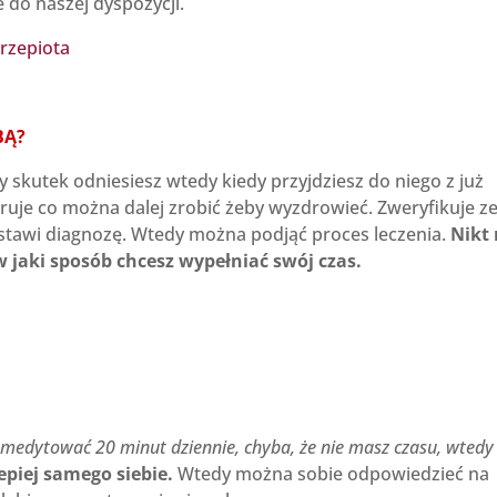
ie do naszej dyspozycji.
BĄ?
szy skutek odniesiesz wtedy kiedy przyjdziesz do niego z już
eruje co można dalej zrobić żeby wyzdrowieć. Zweryfikuje z
ostawi diagnozę. Wtedy można podjąć proces leczenia.
Nikt 
 w jaki sposób chcesz wypełniać swój czas.
medytować 20 minut dziennie, chyba, że nie masz czasu, wtedy
lepiej samego siebie.
Wtedy można sobie odpowiedzieć na