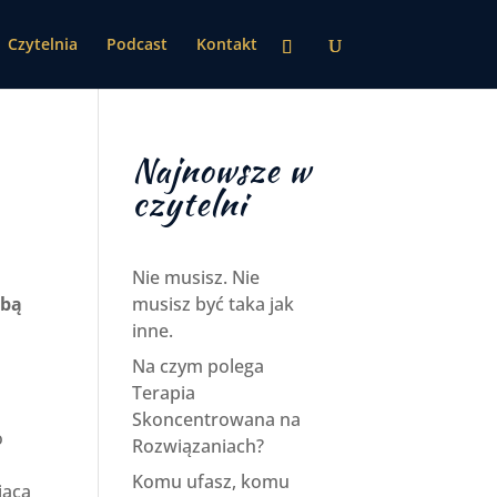
Czytelnia
Podcast
Kontakt
Najnowsze w
czytelni
Nie musisz. Nie
obą
musisz być taka jak
inne.
Na czym polega
Terapia
Skoncentrowana na
o
Rozwiązaniach?
Komu ufasz, komu
jącą