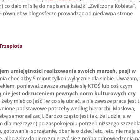
) co dało mi siłę do napisania książki „Zwilczona Kobieta”,
ę sił również w blogosferze prowadząc od niedawna stronę
jem umiejętności realizowania swoich marzeń, pasji w
a chociażby 5 minut tylko i wyłącznie dla siebie. Uważam, 
wiekiem, ponieważ zawsze znajdzie się KTOŚ lub coś czym
ą nie jest odrzuceniem pewnych norm kulturowych czy
żeby mieć co jeść i w co się ubrać, a nie zawsze praca jest 
wnione podstawowe potrzeby według hierarchii Maslowa,
bę samorealizacji. Bardzo często jest tak, że ludzie, a w
m dla mężczyzn) po zaspokojeniu potrzeb niższego szczebla
towanie, sprzątanie, dbanie o dzieci etc., etc. nie mają si
bie, albo żeby dopiero zmierzyć się z próbą odpowiedzenia n