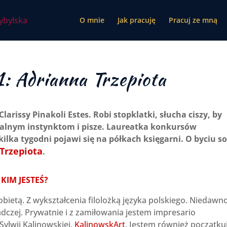
O mnie
Jak pracuję
Pracuj ze mną
: Adrianna Trzepiota
Clarissy Pinakoli Estes. Robi stopklatki, słucha ciszy, by
uralnym instynktom i pisze. Laureatka konkursów
 kilka tygodni pojawi się na półkach księgarni. O byciu s
Trzepiota
.
KIM JESTEŚ?
bietą. Z wykształcenia filolożką języka polskiego. Niedawn
dczej. Prywatnie i z zamiłowania jestem impresario
Sylwii Kalinowskiej,
KalinowskArt
. Jestem również początku