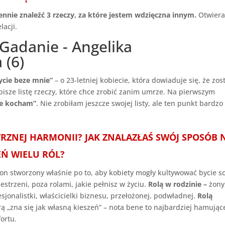
ennie znaleźć 3 rzeczy, za które jestem wdzięczna innym.
Otwiera
lacji.
cie beze mnie”
– o 23-letniej kobiecie, która dowiaduje się, że zos
 pisze listę rzeczy, które chce zrobić zanim umrze. Na pierwszym
je kocham”
. Nie zrobiłam jeszcze swojej listy, ale ten punkt bardzo
RZNEJ HARMONII? JAK ZNALAZŁAŚ SWÓJ SPOSÓB 
EŃ WIELU RÓL?
 on stworzony właśnie po to, aby kobiety mogły kultywować bycie s
strzeni, poza rolami, jakie pełnisz w życiu.
Rolą w rodzinie –
żony
esjonalistki, właścicielki biznesu, przełożonej, podwładnej.
Rolą
tórą „zna się jak własną kieszeń” – nota bene to najbardziej hamując
ortu.