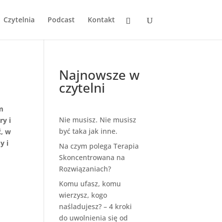
Czytelnia
Podcast
Kontakt
Najnowsze w
czytelni
ym
Nie musisz. Nie musisz
ry i
być taka jak inne.
ć, w
y i
Na czym polega Terapia
Skoncentrowana na
Rozwiązaniach?
Komu ufasz, komu
wierzysz, kogo
naśladujesz? – 4 kroki
do uwolnienia się od