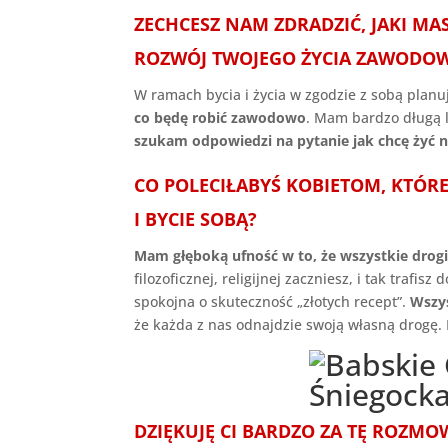
ZECHCESZ NAM ZDRADZIĆ, JAKI M
ROZWÓJ TWOJEGO ŻYCIA ZAWODOWEG
W ramach bycia i życia w zgodzie z sobą planu
co będę robić zawodowo
. Mam bardzo długą li
szukam odpowiedzi na pytanie jak chcę żyć ni
CO POLECIŁABYŚ KOBIETOM, KTÓR
I BYCIE SOBĄ?
Mam głęboką ufność w to, że wszystkie dro
filozoficznej, religijnej zaczniesz, i tak trafisz
spokojna o skuteczność „złotych recept”.
Wszys
że każda z nas odnajdzie swoją własną drogę. 
DZIĘKUJĘ CI BARDZO ZA TĘ ROZMO