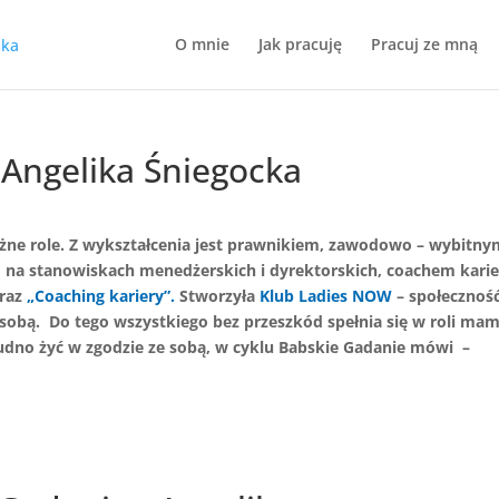
O mnie
Jak pracuję
Pracuj ze mną
 Angelika Śniegocka
óżne role. Z wykształcenia jest prawnikiem, zawodowo – wybitn
na stanowiskach menedżerskich i dyrektorskich, coachem karie
raz
„Coaching kariery”
.
Stworzyła
Klub Ladies NOW
– społecznoś
sobą. Do tego wszystkiego bez przeszkód spełnia się w roli mam
udno żyć w zgodzie ze sobą, w cyklu Babskie Gadanie mówi
–