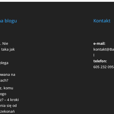
na blogu
Kontakt
. Nie
e-mail:
 taka jak
kontakt@Ba
l
telefon:
olega
605 232 095
owana na
iach?
z, komu
kogo
z? – 4 kroki
nia się od
rzekonań