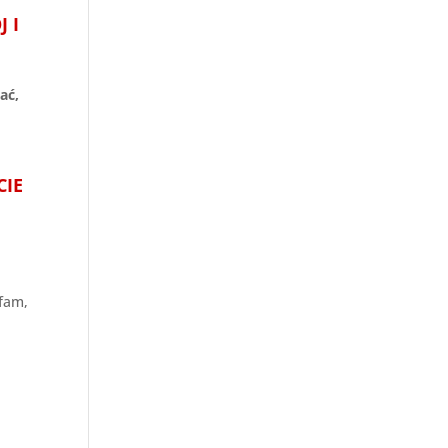
 I
ać,
CIE
fam,