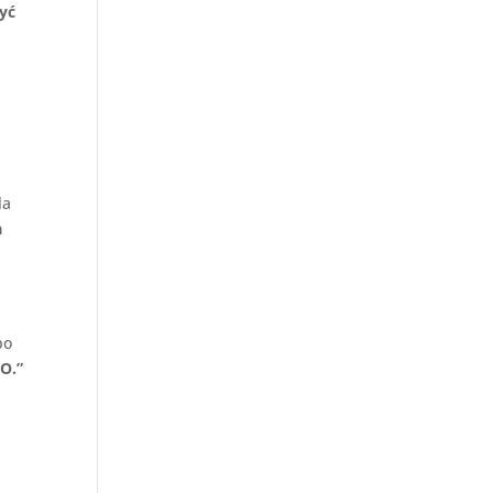
yć
la
a
bo
PO.”