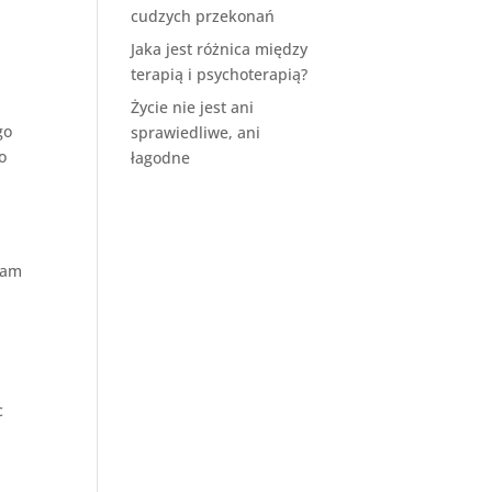
cudzych przekonań
Jaka jest różnica między
terapią i psychoterapią?
Życie nie jest ani
go
sprawiedliwe, ani
o
łagodne
ywam
c