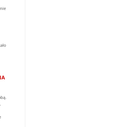
nie
tało
NA
obą.
,
e