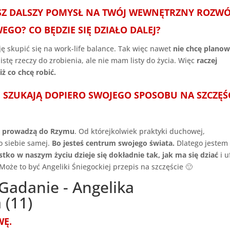
ASZ DALSZY POMYSŁ NA TWÓJ WEWNĘTRZNY ROZWÓJ
O? CO BĘDZIE SIĘ DZIAŁO DALEJ?
ję skupić się na work-life balance. Tak więc nawet
nie chcę planow
stę rzeczy do zrobienia, ale nie mam listy do życia. Więc
raczej
ż co chcę robić.
E SZUKAJĄ DOPIERO SWOJEGO SPOSOBU NA SZCZĘŚ
gi prowadzą do Rzymu
. Od którejkolwiek praktyki duchowej,
 do siebie samej.
Bo jesteś centrum swojego świata.
Dlatego jestem
tko w naszym życiu dzieje się dokładnie tak, jak ma się dziać
i u
Może to być Angeliki Śniegockiej przepis na szczęście 🙂
WĘ.