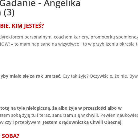
IE. KIM JESTEŚ?
, dyrektorem personalnym, coachem kariery, promotorką spełnione
 NOW! – to mam napisane na wizytówce i to w przybliżeniu określa t
gdyby miało się za rok umrzeć
. Czy tak żyję? Oczywiście, że nie. B
totą na tyle nielogiczną, że albo żyje w przeszłości albo w
stem sobą żyję tu i teraz, zanurzam się w chwili. Pewien naukowie
OW czyli przepływem.
Jestem orędowniczką Chwili Obecnej.
E SOBĄ?