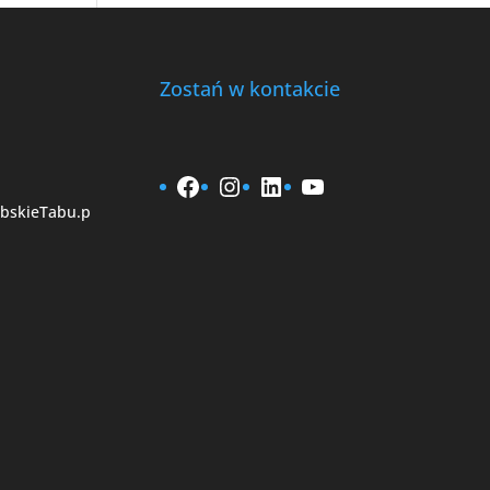
Zostań w kontakcie
Facebook
Instagram
LinkedIn
YouTube
bskieTabu.p