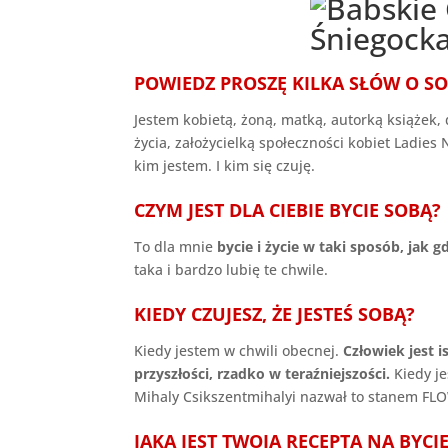
POWIEDZ PROSZĘ KILKA SŁÓW O SOB
Jestem kobietą, żoną, matką, autorką książek
życia, założycielką społeczności kobiet Ladies
kim jestem. I kim się czuję.
CZYM JEST DLA CIEBIE BYCIE SOBĄ?
To dla mnie
bycie i życie w taki sposób, jak 
taka i bardzo lubię te chwile.
KIEDY CZUJESZ, ŻE JESTEŚ SOBĄ?
Kiedy jestem w chwili obecnej.
Człowiek jest is
przyszłości, rzadko w teraźniejszości.
Kiedy je
Mihaly Csikszentmihalyi nazwał to stanem FL
JAKA JEST TWOJA RECEPTA NA BYCI