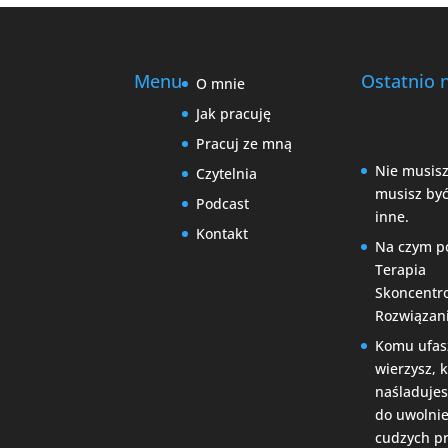
Menu
Ostatnio 
O mnie
Jak pracuję
Pracuj ze mną
Nie musisz
Czytelnia
musisz być
Podcast
inne.
Kontakt
Na czym p
Terapia
Skoncentr
Rozwiązan
Komu ufas
wierzysz, 
naśladujes
do uwolnie
cudzych p