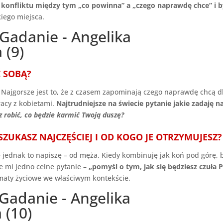
d konfliktu między tym „co powinna” a „czego naprawdę chce” i b
iego miejsca.
 SOBĄ?
Najgorsze jest to, że z czasem zapominają czego naprawdę chcą d
racy z kobietami.
Najtrudniejsze na świecie pytanie jakie zadaję n
z robić, co będzie karmić Twoją duszę?
SZUKASZ NAJCZĘŚCIEJ I OD KOGO JE OTRZYMUJESZ?
 jednak to napiszę – od męża. Kiedy kombinuję jak koń pod górę, 
je mi jedno celne pytanie –
„pomyśl o tym, jak się będziesz czuła 
maty życiowe we właściwym kontekście.