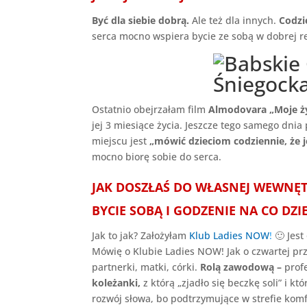
Być dla siebie dobrą.
Ale też dla innych.
Codzi
serca mocno wspiera bycie ze sobą w dobrej re
Ostatnio obejrzałam film
Almodovara „Moje ży
jej 3 miesiące życia. Jeszcze tego samego dnia
miejscu jest
„mówić dzieciom codziennie, że 
mocno biorę sobie do serca.
JAK DOSZŁAŚ DO WŁASNEJ WEWNĘT
BYCIE SOBĄ I GODZENIE NA CO DZI
Jak to jak? Założyłam
Klub Ladies NOW
!
🙂 Jest
Mówię o Klubie Ladies NOW! Jak o czwartej prze
partnerki, matki, córki.
Rolą zawodową –
prof
koleżanki,
z którą „zjadło się beczkę soli” i k
rozwój słowa, bo podtrzymujące w strefie komf