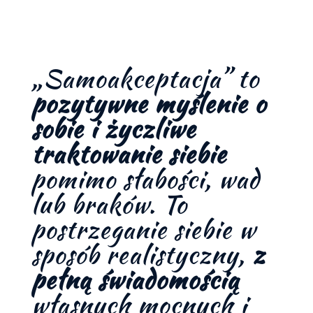
„Samoakceptacja” to
pozytywne myślenie o
sobie i życzliwe
traktowanie siebie
pomimo słabości, wad
lub braków. To
postrzeganie siebie w
sposób realistyczny,
z
pełną świadomością
własnych mocnych i