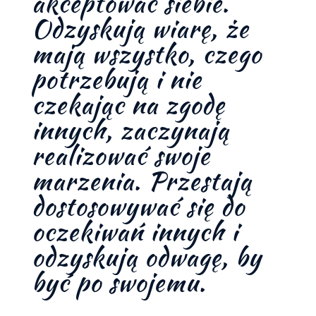
akceptować siebie.
Odzyskują wiarę, że
mają wszystko, czego
potrzebują i nie
czekając na zgodę
innych, zaczynają
realizować swoje
marzenia. Przestają
dostosowywać się do
oczekiwań innych i
odzyskują odwagę, by
być po swojemu.