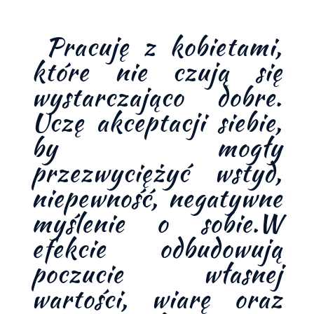
Pracuję z kobietami,
które nie czują się
wystarczająco dobre.
Uczę akceptacji siebie,
by mogły
przezwyciężyć wstyd,
niepewność, negatywne
myślenie o sobie.W
efekcie odbudowują
poczucie własnej
wartości, wiarę oraz