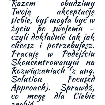
Razem obudzimy
Twoją akceptację
siebie, byś mogła być w
życiu po swojemu –
czyli dokładnie tak jak
chcesz i potrzebujesz.
Pracuję w Podejściu
Skoncentrowanym na
Rozwiązaniach (z ang.
Solution Focused
Approach). Sprawdź,
co mogę dla Ciebie
zrobić.