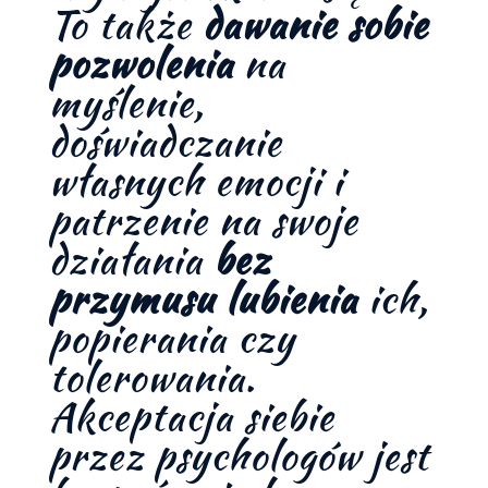
To także
dawanie sobie
pozwolenia
na
myślenie,
doświadczanie
własnych emocji i
patrzenie na swoje
działania
bez
przymusu lubienia
ich,
popierania czy
tolerowania.
Akceptacja siebie
przez psychologów jest