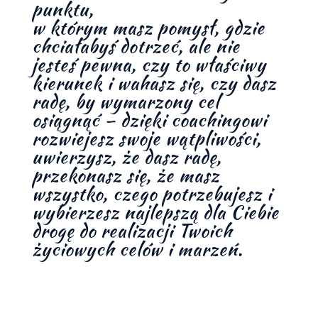
punktu,
w którym masz pomysł, gdzie
chciałabyś dotrzeć, ale nie
jesteś pewna, czy to właściwy
kierunek i wahasz się, czy dasz
radę, by wymarzony cel
osiągnąć – dzięki coachingowi
rozwiejesz swoje wątpliwości,
uwierzysz, że dasz radę,
przekonasz się, że masz
wszystko, czego potrzebujesz i
wybierzesz najlepszą dla Ciebie
drogę do realizacji Twoich
życiowych celów i marzeń.