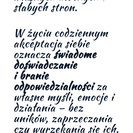
słabych stron.
W życiu codziennym
akceptacja siebie
oznacza
świadome
doświadczanie
i branie
odpowiedzialności
za
własne myśli, emocje i
działania – bez
uników, zaprzeczania
czy wyrzekania się ich.