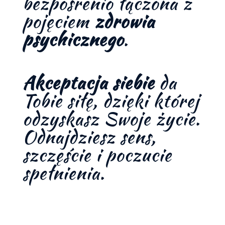
bezpośrenio łączona z
pojęciem
zdrowia
psychicznego
.
Akceptacja siebie
da
Tobie siłę, dzięki której
odzyskasz Swoje życie.
Odnajdziesz sens,
szczęście i poczucie
spełnienia.