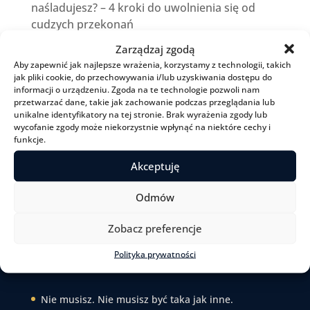
naśladujesz? – 4 kroki do uwolnienia się od
cudzych przekonań
Jaka jest różnica między terapią i
Zarządzaj zgodą
psychoterapią?
Aby zapewnić jak najlepsze wrażenia, korzystamy z technologii, takich
jak pliki cookie, do przechowywania i/lub uzyskiwania dostępu do
Życie nie jest ani sprawiedliwe, ani łagodne
informacji o urządzeniu. Zgoda na te technologie pozwoli nam
przetwarzać dane, takie jak zachowanie podczas przeglądania lub
unikalne identyfikatory na tej stronie. Brak wyrażenia zgody lub
wycofanie zgody może niekorzystnie wpłynąć na niektóre cechy i
Menu
O mnie
funkcje.
Jak pracuję
Pracuj ze mną
Akceptuję
Czytelnia
Podcast
Odmów
Kontakt
Zobacz preferencje
Ostatnio na blogu
Polityka prywatności
Nie musisz. Nie musisz być taka jak inne.