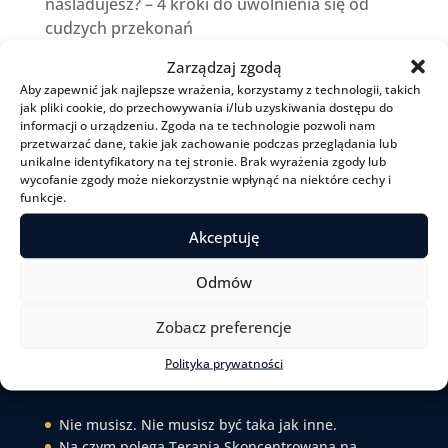
naśladujesz? – 4 kroki do uwolnienia się od
cudzych przekonań
Jaka jest różnica między terapią i
Zarządzaj zgodą
psychoterapią?
Aby zapewnić jak najlepsze wrażenia, korzystamy z technologii, takich
jak pliki cookie, do przechowywania i/lub uzyskiwania dostępu do
Życie nie jest ani sprawiedliwe, ani łagodne
informacji o urządzeniu. Zgoda na te technologie pozwoli nam
przetwarzać dane, takie jak zachowanie podczas przeglądania lub
unikalne identyfikatory na tej stronie. Brak wyrażenia zgody lub
wycofanie zgody może niekorzystnie wpłynąć na niektóre cechy i
Menu
O mnie
funkcje.
Jak pracuję
Pracuj ze mną
Akceptuję
Czytelnia
Podcast
Odmów
Kontakt
Zobacz preferencje
Ostatnio na blogu
Polityka prywatności
Nie musisz. Nie musisz być taka jak inne.
Na czym polega Terapia Skoncentrowana na