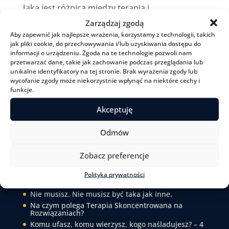
Jaka jest różnica między terapią i
psychoterapią?
Zarządzaj zgodą
Aby zapewnić jak najlepsze wrażenia, korzystamy z technologii, takich
Życie nie jest ani sprawiedliwe, ani łagodne
jak pliki cookie, do przechowywania i/lub uzyskiwania dostępu do
informacji o urządzeniu. Zgoda na te technologie pozwoli nam
przetwarzać dane, takie jak zachowanie podczas przeglądania lub
Menu
unikalne identyfikatory na tej stronie. Brak wyrażenia zgody lub
O mnie
wycofanie zgody może niekorzystnie wpłynąć na niektóre cechy i
Jak pracuję
funkcje.
Pracuj ze mną
Czytelnia
Akceptuję
Podcast
Kontakt
Odmów
Zobacz preferencje
Ostatnio na blogu
Polityka prywatności
Nie musisz. Nie musisz być taka jak inne.
Na czym polega Terapia Skoncentrowana na
Rozwiązaniach?
Komu ufasz, komu wierzysz, kogo naśladujesz? – 4