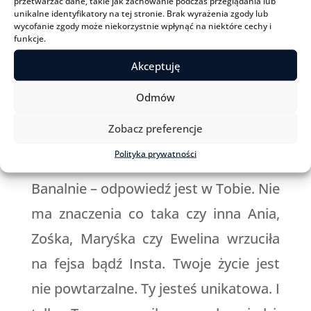
przetwarzać dane, takie jak zachowanie podczas przeglądania lub
koleżankom bez porównywania się,
unikalne identyfikatory na tej stronie. Brak wyrażenia zgody lub
wycofanie zgody może niekorzystnie wpłynąć na niektóre cechy i
deprecjonowania ich bądź siebie?
funkcje.
Akceptuję
Szukamy w internecie odpowiedzi
Odmów
na nasze potrzeby. Tymczasem
wcale nie w internecie jest
Zobacz preferencje
odpowiedź.
Polityka prywatności
Banalnie – odpowiedź jest w Tobie. Nie
ma znaczenia co taka czy inna Ania,
Zośka, Maryśka czy Ewelina wrzuciła
na fejsa bądź Insta. Twoje życie jest
nie powtarzalne. Ty jesteś unikatowa. I